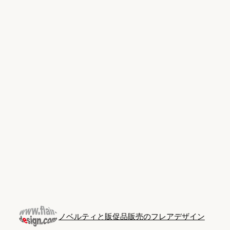
Skip
to
content
ノベルティと販促品販売のフレアデザイン