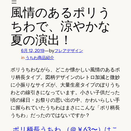
風情のあるポリう
ちわで、涼やかな
夏の演出！
—
by
6月 12, 2019
フレアデザイン
in
うちわ商品紹介
ポリうちわながら、どこか懐かしい風情のあるポ
リ柄長タイプ。図柄デザインのレトロ加減と微妙
に小振りなサイズが、大量生産タイプのぽりうち
わとの線引きになっています。小さい子供だった
頃の縁日・お祭りの思い出の中、かわいらしい手
に握られていたうちわはまさにこんな「ポリ柄長
うちわ」だったのではないですか？
ポリ柄長うちわ （＠￥63〜）はこ