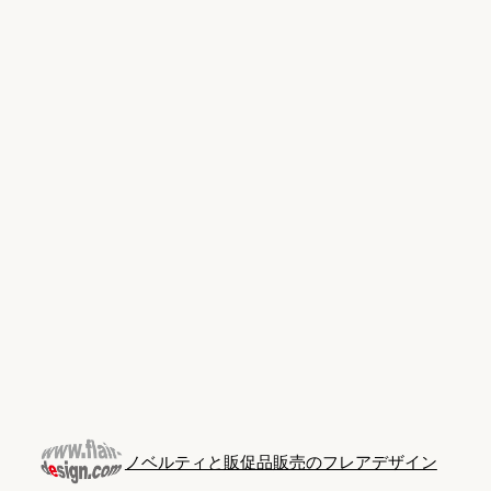
Skip
to
content
ノベルティと販促品販売のフレアデザイン