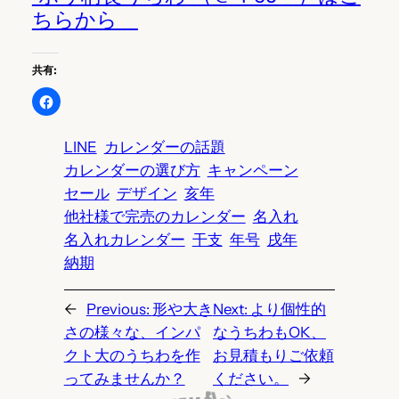
ちらから
共有:
LINE
カレンダーの話題
カレンダーの選び方
キャンペーン
セール
デザイン
亥年
他社様で完売のカレンダー
名入れ
名入れカレンダー
干支
年号
戌年
納期
←
Previous:
形や大き
Next:
より個性的
さの様々な、インパ
なうちわもOK、
クト大のうちわを作
お見積もりご依頼
ってみませんか？
ください。
→