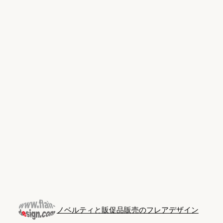
Skip
to
content
ノベルティと販促品販売のフレアデザイン