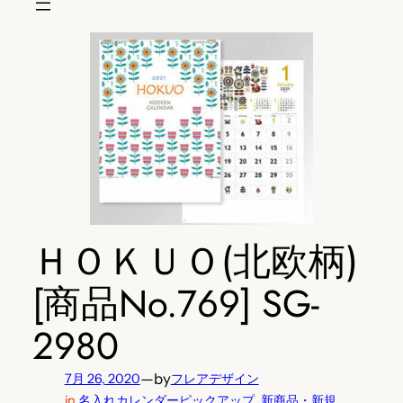
ＨＯＫＵＯ(北欧柄)
[商品No.769] SG-
2980
—
by
7月 26, 2020
フレアデザイン
in
名入れカレンダーピックアップ
, 
新商品・新規