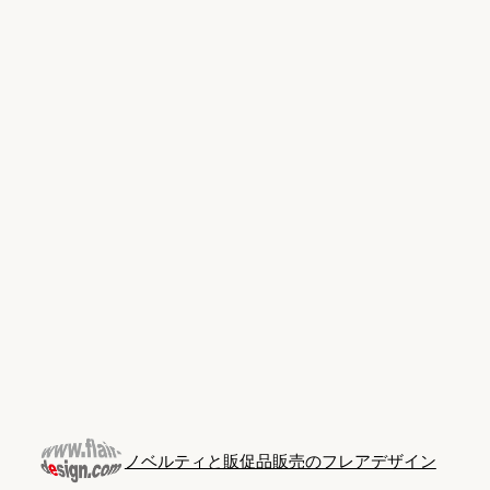
Skip
to
content
ノベルティと販促品販売のフレアデザイン