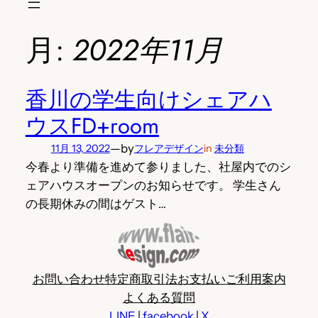
月:
2022年11月
香川の学生向けシェアハ
ウスFD+room
—
by
11月 13, 2022
フレアデザイン
in
未分類
今春より準備を進めて参りました、社屋内でのシ
ェアハウスオープンのお知らせです。 学生さん
の長期休みの間はゲスト…
お問い合わせ
特定商取引法
お支払い
ご利用案内
よくある質問
LINE
|
facebook
|
X