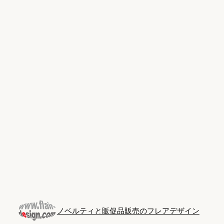
Skip
to
content
ノベルティと販促品販売のフレアデザイン