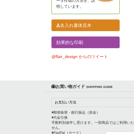
ータ作成の方法を、説
明しています。
名入れ書体見本
効果的な印刷
@flair_design からのツイート
お買い物ガイド
SHOPPING GUIDE
お支払い方法
郵便振替・銀行振込（前金）
代金引換
手数料別途申し受けます。一部商品ではご利用いた
せん。
PayPal（カード）