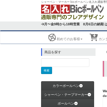
月〜金9時から18時営業
8月6日の納期 
初めてのお客様
カン
商品を探す
カラーボールペン
Wa
シャーペン・テープマーカー
de
ボールペン