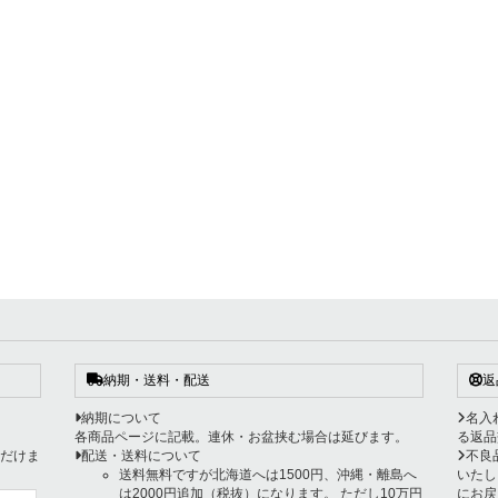
納期・送料・配送
返
納期について
名入
各商品ページに記載。連休・お盆挟む場合は延びます。
る返品
だけま
配送・送料について
不良
送料無料ですが北海道へは1500円、沖縄・離島へ
いたし
は2000円追加（税抜）になります。 ただし10万円
にお戻