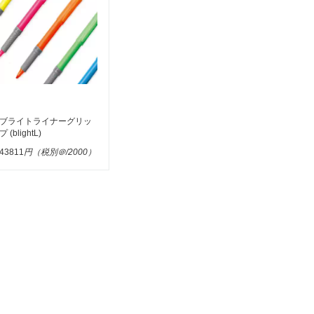
ブライトライナーグリッ
プ (blightL)
43811
円（税別＠/2000）