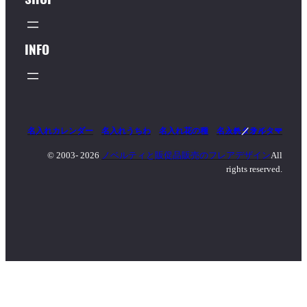
INFO
名入れカレンダー
名入れうちわ
名入れ花の種
名入れタオル
マッチ
／
ライター
© 2003-
2026
ノベルティと販促品販売のフレアデザイン
All
rights reserved.