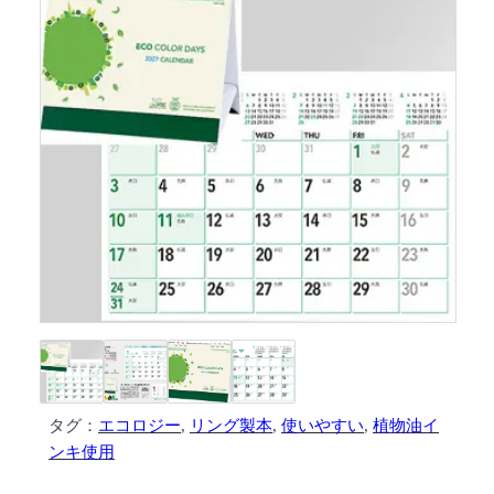
タグ：
エコロジー
, 
リング製本
, 
使いやすい
, 
植物油イ
ンキ使用