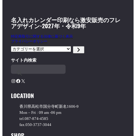
名入れカレンダー印刷なら激安販売のフレ
アデザイン-2027年・令和9年
特定商取引に関する法律に基づく表示
プライバシーポリシー
カ
テ
サイト内検索
ゴ
リ
ー
を
Instagram
Facebook
X
選
択
LOCATION
香川県高松市国分寺町新名1606-9
Mon – Fri : 09 am -06 pm
tel.087-874-4585
fax.050-3737-3044
SHOP