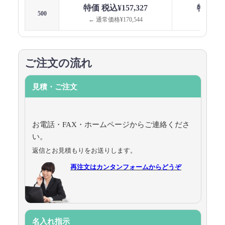
特価 税込¥157,327
特価 税込
500
← 通常価格¥170,544
← 通常価格
ご注文の流れ
見積・ご注文
お電話・FAX・ホームページからご連絡くださ
い。
返信とお見積もりをお送りします。
再注文はカンタンフォームからどうぞ
名入れ指示