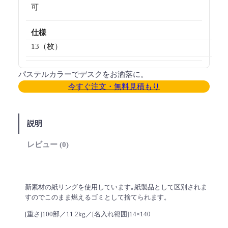
可
仕様
13（枚）
パステルカラーでデスクをお洒落に。
今すぐ注文・無料見積もり
説明
レビュー (0)
新素材の紙リングを使用しています｡紙製品として区別されま
すのでこのまま燃えるゴミとして捨てられます。
[重さ]100部／11.2kg／[名入れ範囲]14×140