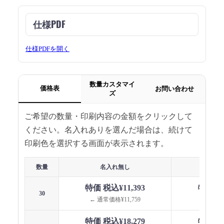
仕様PDF
仕様PDFを開く
数量カスタマイ
価格表
お問い合わせ
ズ
ご希望の数量・印刷内容の金額をクリックして
ください。名入れありを選んだ場合は、続けて
印刷色を選択する画面が表示されます。
数量
名入れ無し
名
特価 税込¥11,393
特価 税込
30
← 通常価格¥11,759
← 通常価
特価 税込¥18,279
特価 税込