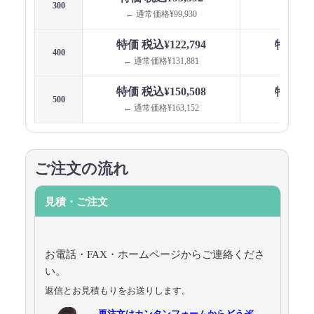
300
← 通常価格¥99,930
← 通常価格
特価 税込¥122,794
特価 税込
400
← 通常価格¥131,881
← 通常価格
特価 税込¥150,508
特価 税込
500
← 通常価格¥163,152
← 通常価格
ご注文の流れ
見積・ご注文
お電話・FAX・ホームページからご連絡くださ
い。
返信とお見積もりをお送りします。
再注文はカンタンフォームからどうぞ