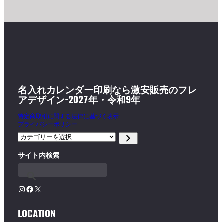
名入れカレンダー印刷なら激安販売のフレ
アデザイン-2027年・令和9年
特定商取引に関する法律に基づく表示
プライバシーポリシー
カ
テ
サイト内検索
ゴ
リ
ー
を
Instagram
Facebook
X
選
択
LOCATION