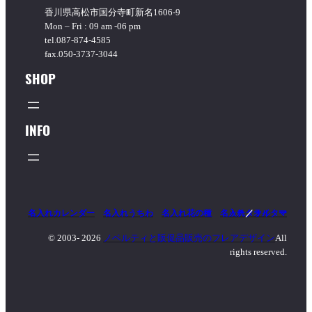
香川県高松市国分寺町新名1606-9
Mon – Fri : 09 am -06 pm
tel.087-874-4585
fax.050-3737-3044
SHOP
INFO
名入れカレンダー
名入れうちわ
名入れ花の種
名入れタオル
マッチ
／
ライター
© 2003-
2026
ノベルティと販促品販売のフレアデザイン
All
rights reserved.