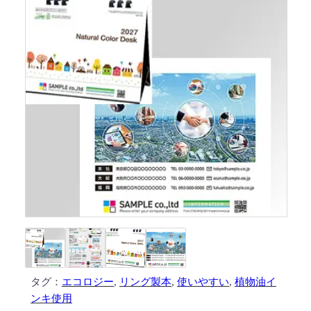
タグ：
エコロジー
, 
リング製本
, 
使いやすい
, 
植物油イ
ンキ使用