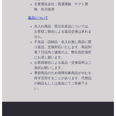
主要運送会社：西濃運輸 ヤマト運
輸 佐川急便
返品について
名入れ商品・受注生産品については、
お客様ご都合による返品交換は承れま
せん。
不良品・誤納品・名入れ無し商品に限
り返品、交換対応いたします。商品到
着７日以内ご連絡の上、弊社指定場所
にお戻し願います。
お客様都合による返品・交換送料はご
負担お願いします。
季節商品のため保障対象商品がやむを
得ず完売することがあります。代替品
の納品もしくは返金にてご容赦下さ
い。