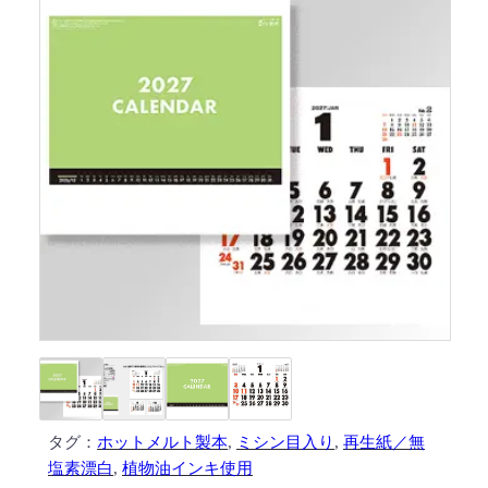
タグ：
ホットメルト製本
, 
ミシン目入り
, 
再生紙／無
塩素漂白
, 
植物油インキ使用