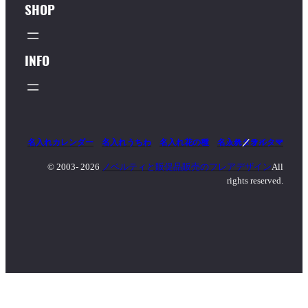
SHOP
INFO
名入れカレンダー
名入れうちわ
名入れ花の種
名入れタオル
マッチ
／
ライター
© 2003-
2026
ノベルティと販促品販売のフレアデザイン
All
rights reserved.