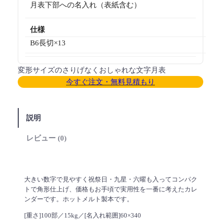
月表下部への名入れ（表紙含む）
仕様
B6長切×13
変形サイズのさりげなくおしゃれな文字月表
今すぐ注文・無料見積もり
説明
レビュー (0)
大きい数字で見やすく祝祭日・九星・六曜も入ってコンパク
トで角形仕上げ、価格もお手頃で実用性を一番に考えたカレ
ンダーです。ホットメルト製本です。
[重さ]100部／15kg／[名入れ範囲]60×340