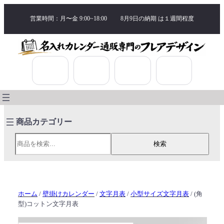
営業時間：月〜金 9:00~18:00
8月9日の納期 は
１週間程度
検索
検索
ホーム
/
壁掛けカレンダー
/
文字月表
/
小型サイズ文字月表
/ (角
型)コットン文字月表