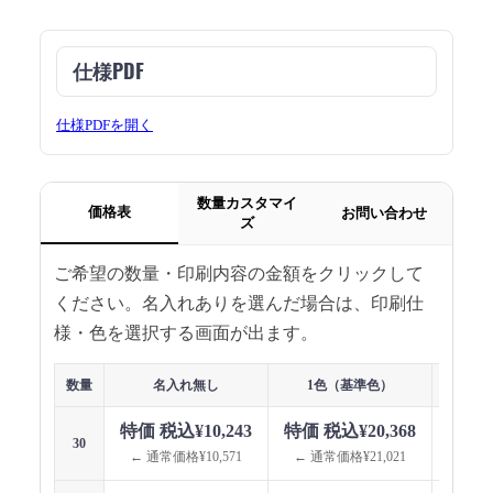
仕様PDF
仕様PDFを開く
数量カスタマイ
価格表
お問い合わせ
ズ
ご希望の数量・印刷内容の金額をクリックして
ください。名入れありを選んだ場合は、印刷仕
様・色を選択する画面が出ます。
数量
名入れ無し
1色（基準色）
1色（指
特価 税込¥10,243
特価 税込¥20,368
特価 
30
← 通常価格¥10,571
← 通常価格¥21,021
← 通