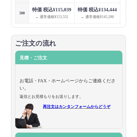
特価 税込¥115,039
特価 税込¥134,444
特価 税
500
← 通常価格¥123,552
← 通常価格¥145,200
← 通
ご注文の流れ
見積・ご注文
お電話・FAX・ホームページからご連絡くださ
い。
返信とお見積もりをお送りします。
再注文はカンタンフォームからどうぞ