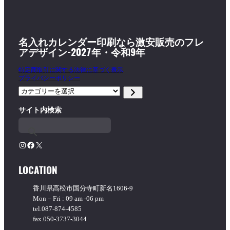
名入れカレンダー印刷なら激安販売のフレ
アデザイン-2027年・令和9年
特定商取引に関する法律に基づく表示
プライバシーポリシー
カ
テ
サイト内検索
ゴ
リ
ー
を
Instagram
Facebook
X
選
択
LOCATION
香川県高松市国分寺町新名1606-9
Mon – Fri : 09 am -06 pm
tel.087-874-4585
fax.050-3737-3044