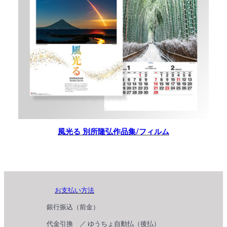
風光る 別所隆弘作品集/フィルム
お支払い方法
銀行振込（前金）
代金引換 ／ ゆうちょ自動払（後払）