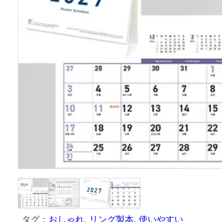
タグ：
おしゃれ
, 
リング製本
, 
使いやすい