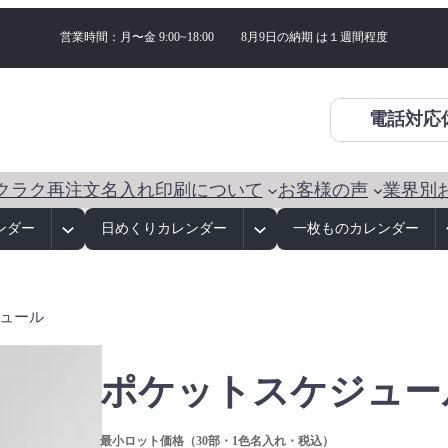
営業時間：月〜金 9:00~18:00
8月9日の納期 は
１週間程度
電話対応
クラク再注文
名入れ印刷について
お客様の声
業界別
ンダー
日めくりカレンダー
一枚ものカレンダー
ジュール
ポケットスケジュー
最小ロット価格（30部・1色名入れ・税込）