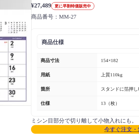
¥27,489
更に早割特価販売中
商品番号：
MM-27
商品仕様
商品寸法
154×182
用紙
上質110kg
箇所
スタンドに箔押し
仕様
13（枚）
ミシン目部分で切り離して小物入れにも。
今すぐ注文・