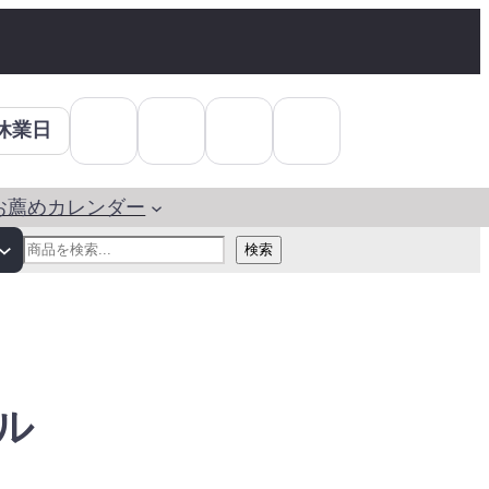
休業日
お薦めカレンダー
検
検索
索
ル