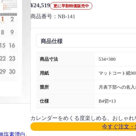
¥24,519
更に早割特価販売中
商品番号：
NB-141
商品仕様
商品寸法
534×380
用紙
マットコート紙90
箇所
月表下部への名入
仕様
B4切×13
カレンダーをめくる度楽しめる、おしゃれ
今すぐ注文・
無塩素漂白
, 