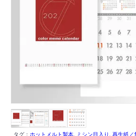
タグ：
ホットメルト製本
, 
ミシン目入り
, 
再生紙／