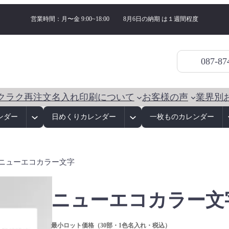
営業時間：月〜金 9:00~18:00
8月6日の納期 は
１週間程度
087-87
クラク再注文
名入れ印刷について
お客様の声
業界別
ンダー
日めくりカレンダー
一枚ものカレンダー
 ニューエコカラー文字
ニューエコカラー文
最小ロット価格（30部・1色名入れ・税込）