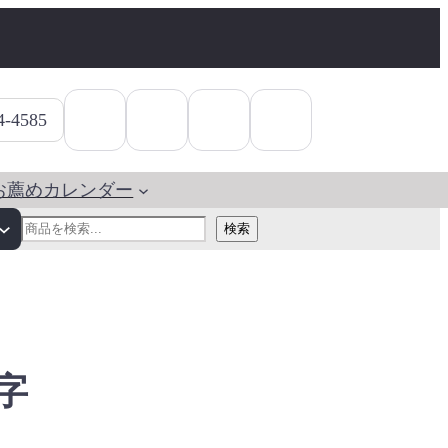
4-4585
お薦めカレンダー
検
検索
索
字