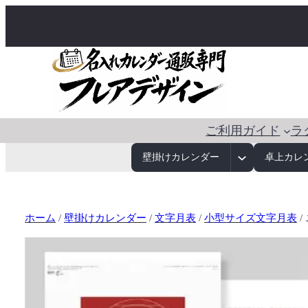
ご利用ガイド
ラ
壁掛けカレンダー
卓上カレ
ホーム
/
壁掛けカレンダー
/
文字月表
/
小型サイズ文字月表
/