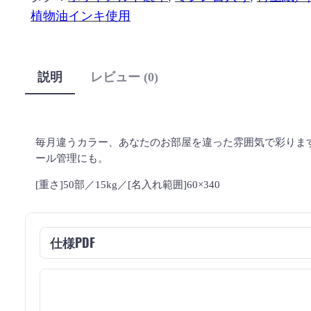
植物油インキ使用
説明
レビュー (0)
毎月違うカラー、あなたのお部屋を違った雰囲気で彩りま
ール管理にも。
[重さ]50部／15kg／[名入れ範囲]60×340
仕様PDF