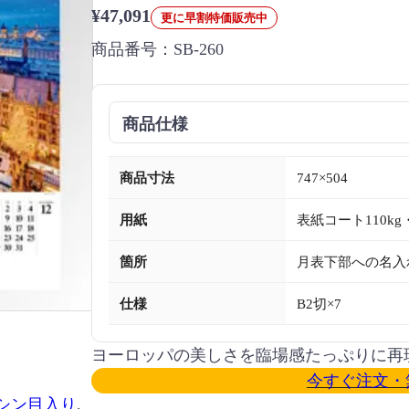
¥47,091
更に早割特価販売中
商品番号：
SB-260
商品仕様
商品寸法
747×504
用紙
表紙コート110kg
箇所
月表下部への名入
仕様
B2切×7
ヨーロッパの美しさを臨場感たっぷりに再
今すぐ注文・
シン目入り
, 