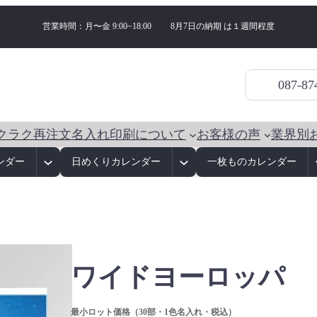
営業時間：月〜金 9:00~18:00
8月7日の納期 は
１週間程度
087-87
クラク再注文
名入れ印刷について
お客様の声
業界別
ンダー
日めくりカレンダー
一枚ものカレンダー
ワイドヨーロッパ
最小ロット価格（30部・1色名入れ・税込）