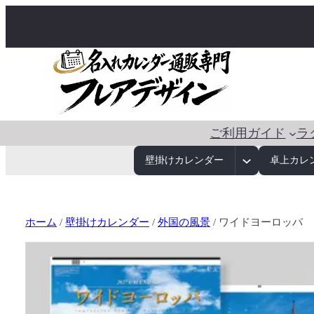
ご利用ガイド
ラ
壁掛けカレンダー
卓上カレ
ホーム
/
壁掛けカレンダー
/
外国の風景
/ ワイドヨーロッパ