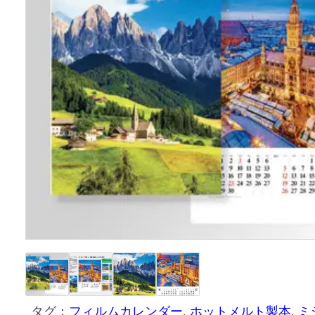
タグ：
フィルムカレンダー
, 
ホットメルト製本
, 
ミ