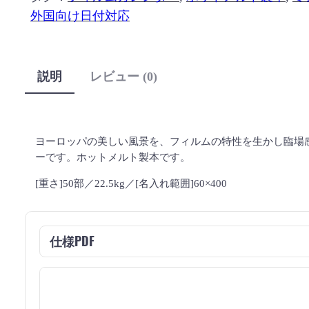
外国向け日付対応
説明
レビュー (0)
ヨーロッパの美しい風景を、フィルムの特性を生かし臨場
ーです。ホットメルト製本です。
[重さ]50部／22.5kg／[名入れ範囲]60×400
仕様PDF