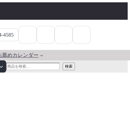
4-4585
お薦めカレンダー
検
検索
索