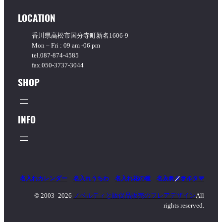
選
択
LOCATION
香川県高松市国分寺町新名1606-9
Mon – Fri : 09 am -06 pm
tel.087-874-4585
fax.050-3737-3044
SHOP
INFO
名入れカレンダー
名入れうちわ
名入れ花の種
名入れタオル
マッチ
／
ライター
© 2003-
2026
ノベルティと販促品販売のフレアデザイン
All
rights reserved.