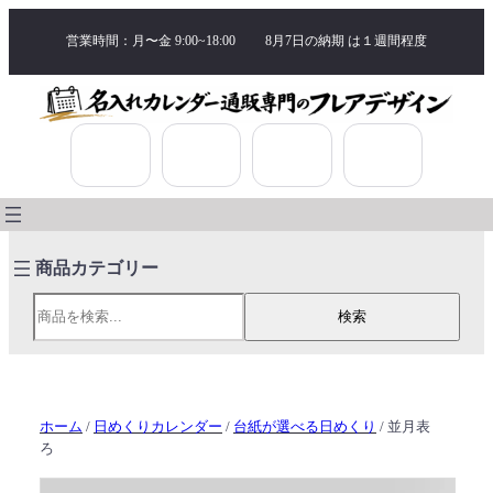
営業時間：月〜金 9:00~18:00
8月7日の納期 は
１週間程度
検索
検索
ホーム
/
日めくりカレンダー
/
台紙が選べる日めくり
/ 並月表
ろ