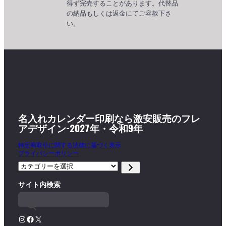
得ず完売することがあります。代替品
の納品もしくは返金にてご容赦下さ
い。
名入れカレンダー印刷なら激安販売のフレ
アデザイン-2027年・令和9年
特定商取引に関する法律に基づく表示
プライバシーポリシー
カ
テ
サイト内検索
ゴ
リ
ー
を
Instagram
Facebook
X