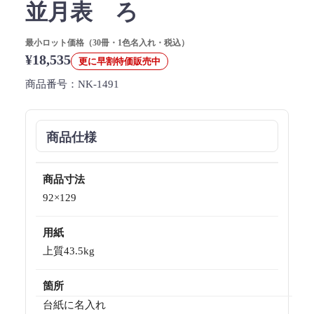
並月表 ろ
最小ロット価格（30冊・1色名入れ・税込）
¥18,535
更に早割特価販売中
商品番号：
NK-1491
商品仕様
商品寸法
92×129
用紙
上質43.5kg
箇所
台紙に名入れ