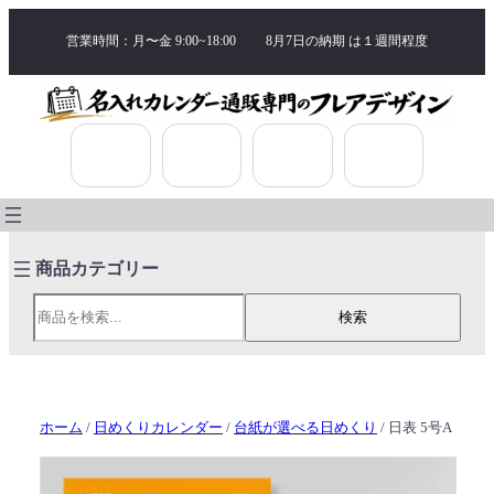
営業時間：月〜金 9:00~18:00
8月7日の納期 は
１週間程度
検索
検索
ホーム
/
日めくりカレンダー
/
台紙が選べる日めくり
/ 日表 5号A