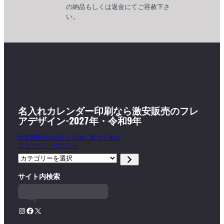
の納品もしくは返金にてご容赦下さ
い。
名入れカレンダー印刷なら激安販売のフレ
アデザイン-2027年・令和9年
特定商取引に関する法律に基づく表示
プライバシーポリシー
カ
テ
サイト内検索
ゴ
リ
ー
を
Instagram
Facebook
X
選