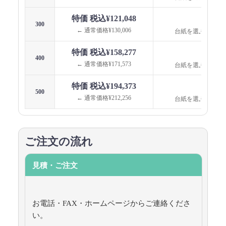
特価 税込¥121,048
台紙
300
← 通常価格¥130,006
台紙を選ぶと価格
特価 税込¥158,277
台紙
400
← 通常価格¥171,573
台紙を選ぶと価格
特価 税込¥194,373
台紙
500
← 通常価格¥212,256
台紙を選ぶと価格
ご注文の流れ
見積・ご注文
お電話・FAX・ホームページからご連絡くださ
い。