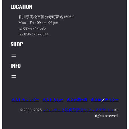
択
LOCATION
香川県高松市国分寺町新名1606-9
Mon – Fri : 09 am -06 pm
tel.087-874-4585
fax.050-3737-3044
SHOP
INFO
名入れカレンダー
名入れうちわ
名入れ花の種
名入れタオル
マッチ
／
ライター
© 2003-
2026
ノベルティと販促品販売のフレアデザイン
All
rights reserved.