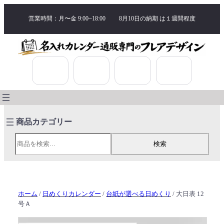
営業時間：月〜金 9:00~18:00
8月10日の納期 は
１週間程度
検索
検索
ホーム
/
日めくりカレンダー
/
台紙が選べる日めくり
/ 大日表 12
号Ａ