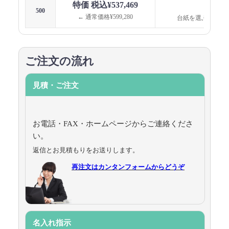
特価 税込¥537,469
台紙
500
← 通常価格¥599,280
台紙を選ぶと価格
ご注文の流れ
見積・ご注文
お電話・FAX・ホームページからご連絡くださ
い。
返信とお見積もりをお送りします。
再注文はカンタンフォームからどうぞ
名入れ指示