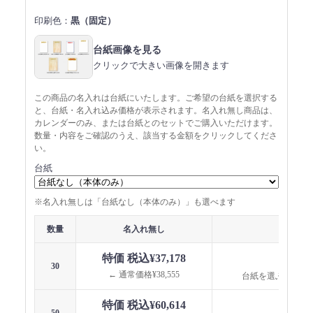
印刷色：
黒（固定）
台紙画像を見る
クリックで大きい画像を開きます
この商品の名入れは台紙にいたします。ご希望の台紙を選択する
と、台紙・名入れ込み価格が表示されます。名入れ無し商品は、
カレンダーのみ、または台紙とのセットでご購入いただけます。
数量・内容をご確認のうえ、該当する金額をクリックしてくださ
い。
台紙
※名入れ無しは「台紙なし（本体のみ）」も選べます
数量
名入れ無し
名入れ
特価 税込¥37,178
台紙
30
← 通常価格¥38,555
台紙を選ぶと価格
特価 税込¥60,614
台紙