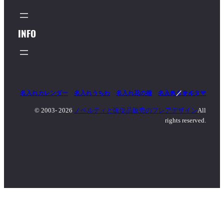
INFO
名入れカレンダー
名入れうちわ
名入れ花の種
名入れタオル
マッチ
／
ライター
© 2003-
2026
ノベルティと販促品販売のフレアデザイン
All
rights reserved.