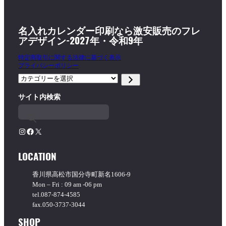
名入れカレンダー印刷なら激安販売のフレ
アデザイン-2027年・令和9年
特定商取引に関する法律に基づく表示
プライバシーポリシー
カ
テ
サイト内検索
ゴ
リ
ー
を
Instagram
Facebook
X
選
択
LOCATION
香川県高松市国分寺町新名1606-9
Mon – Fri : 09 am -06 pm
tel.087-874-4585
fax.050-3737-3044
SHOP