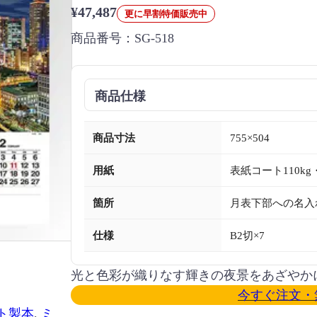
¥47,487
更に早割特価販売中
商品番号：
SG-518
商品仕様
商品寸法
755×504
用紙
表紙コート110k
箇所
月表下部への名入
仕様
B2切×7
光と色彩が織りなす輝きの夜景をあざやか
今すぐ注文・
ト製本
, 
ミ