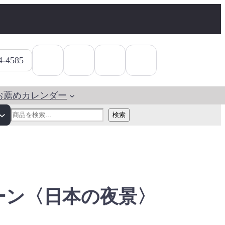
4-4585
お薦めカレンダー
検
検索
索
ーン〈日本の夜景〉