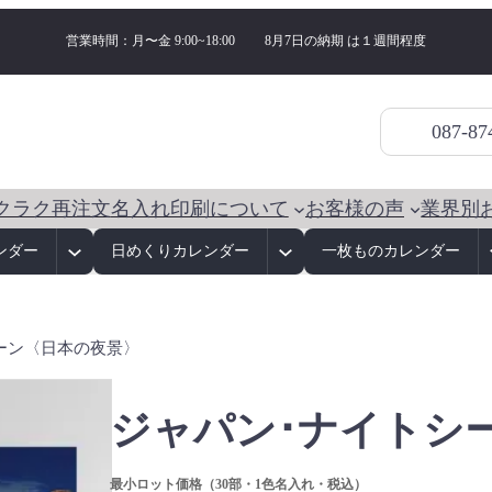
営業時間：月〜金 9:00~18:00
8月7日の納期 は
１週間程度
087-87
クラク再注文
名入れ印刷について
お客様の声
業界別
ンダー
日めくりカレンダー
一枚ものカレンダー
シーン〈日本の夜景〉
ジャパン･ナイトシ
最小ロット価格（30部・1色名入れ・税込）