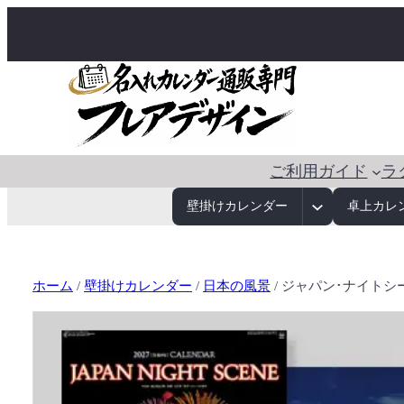
ご利用ガイド
ラ
壁掛けカレンダー
卓上カレ
ホーム
/
壁掛けカレンダー
/
日本の風景
/ ジャパン･ナイト