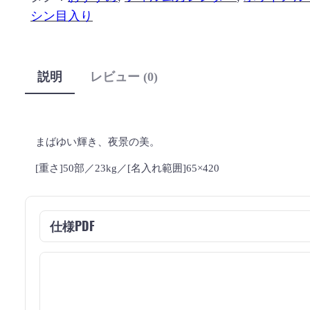
シン目入り
説明
レビュー (0)
まばゆい輝き、夜景の美。
[重さ]50部／23kg／[名入れ範囲]65×420
仕様PDF