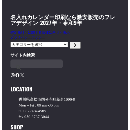
名入れカレンダー印刷なら激安販売のフレ
アデザイン-2027年・令和9年
特定商取引に関する法律に基づく表示
プライバシーポリシー
カ
テ
サイト内検索
ゴ
リ
ー
を
Instagram
Facebook
X
選
択
LOCATION
香川県高松市国分寺町新名1606-9
Mon – Fri : 09 am -06 pm
tel.087-874-4585
fax.050-3737-3044
SHOP