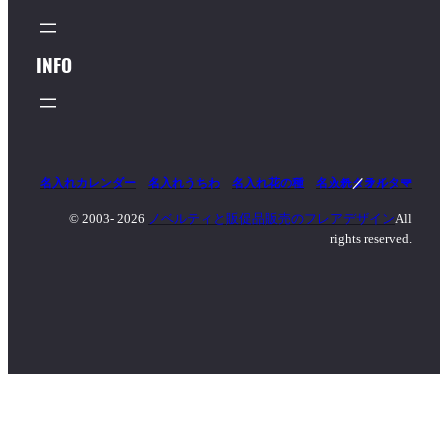
INFO
名入れカレンダー
名入れうちわ
名入れ花の種
名入れタオル
マッチ
／
ライター
© 2003-
2026
ノベルティと販促品販売のフレアデザイン
All
rights reserved.