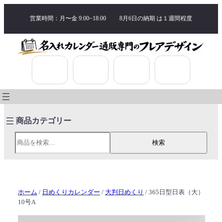
営業時間：月〜金 9:00~18:00
8月6日の納期 は
１週間程度
検索
検索
ホーム
/
日めくりカレンダー
/
大判日めくり
/ 365日型日表（大）
10号A