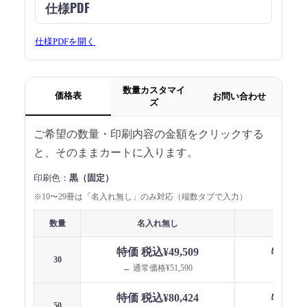
仕様PDF
仕様PDFを開く
数量カスタマイ
価格表
お問い合わせ
ズ
ご希望の数量・印刷内容の金額をクリックする
と、そのままカートに入ります。
印刷色：
黒（固定）
※10〜29冊は「名入れ無し」のみ対応（端数タブで入力）
数量
名入れ無し
名
特価 税込¥49,509
特価 税込
30
← 通常価格¥51,590
← 通常価
特価 税込¥80,424
特価 税込
50