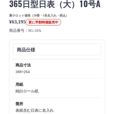
365日型日表（大）10号A
最小ロット価格（30冊・1色名入れ・税込）
¥63,195
更に早割特価販売中
商品番号：
SG-10A
商品仕様
商品寸法
388×264
用紙
純白ロール紙
箇所
表紙含む日表に名入れ