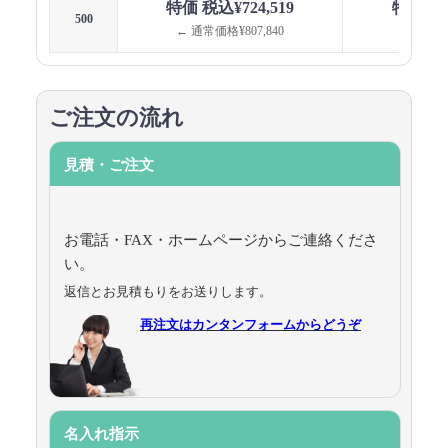
特価 税込¥724,519
特価 税込
500
← 通常価格¥807,840
← 通常価格
ご注文の流れ
見積・ご注文
お電話・FAX・ホームページからご連絡くださ
い。
返信とお見積もりをお送りします。
再注文はカンタンフォームからどうぞ
名入れ指示