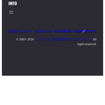
INFO
名入れカレンダー
名入れうちわ
名入れ花の種
名入れタオル
マッチ
／
ライター
© 2003-
2026
ノベルティと販促品販売のフレアデザイン
All
rights reserved.