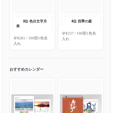
3位 色分文字月
4位 四季の庭
表
＠
¥
237
/ 100部1色名
＠
¥
281
/ 100部1色名
入れ
入れ
おすすめカレンダー