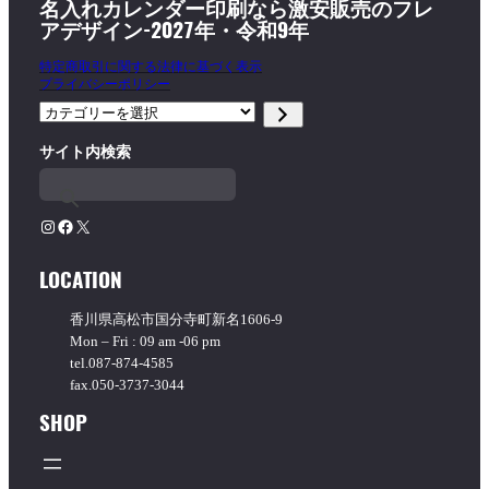
名入れカレンダー印刷なら激安販売のフレ
アデザイン-2027年・令和9年
特定商取引に関する法律に基づく表示
プライバシーポリシー
カ
テ
サイト内検索
ゴ
リ
ー
を
Instagram
Facebook
X
選
択
LOCATION
香川県高松市国分寺町新名1606-9
Mon – Fri : 09 am -06 pm
tel.087-874-4585
fax.050-3737-3044
SHOP