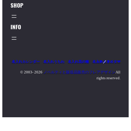
SHOP
INFO
名入れカレンダー
名入れうちわ
名入れ花の種
名入れタオル
マッチ
／
ライター
© 2003-
2026
ノベルティと販促品販売のフレアデザイン
All
rights reserved.