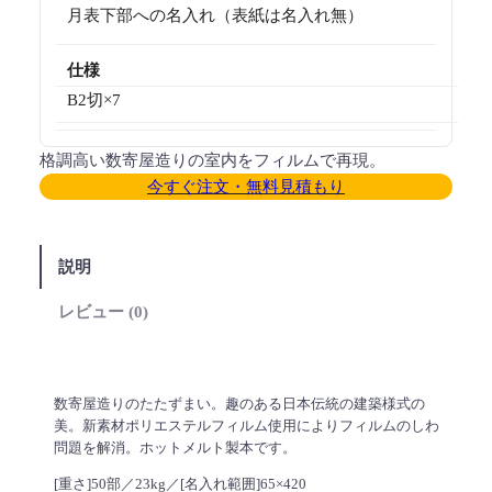
月表下部への名入れ（表紙は名入れ無）
仕様
B2切×7
格調高い数寄屋造りの室内をフィルムで再現。
今すぐ注文・無料見積もり
説明
レビュー (0)
数寄屋造りのたたずまい。趣のある日本伝統の建築様式の
美。新素材ポリエステルフィルム使用によりフィルムのしわ
問題を解消。ホットメルト製本です。
[重さ]50部／23kg／[名入れ範囲]65×420