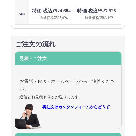
特価 税込¥524,684
特価 税込¥527,525
特価 税
500
← 通常価格¥585,024
← 通常価格¥588,192
← 通
ご注文の流れ
見積・ご注文
お電話・FAX・ホームページからご連絡くださ
い。
返信とお見積もりをお送りします。
再注文はカンタンフォームからどうぞ