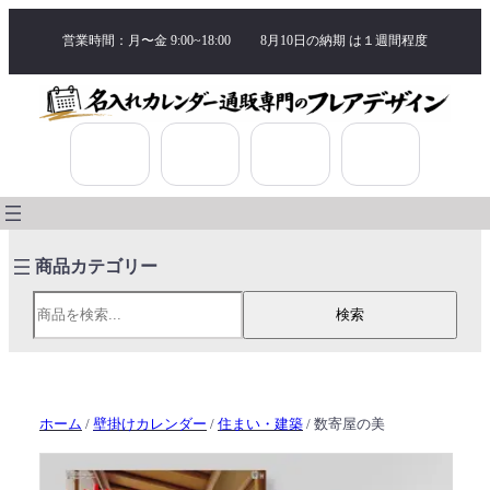
営業時間：月〜金 9:00~18:00
8月10日の納期 は
１週間程度
検索
検索
ホーム
/
壁掛けカレンダー
/
住まい・建築
/ 数寄屋の美