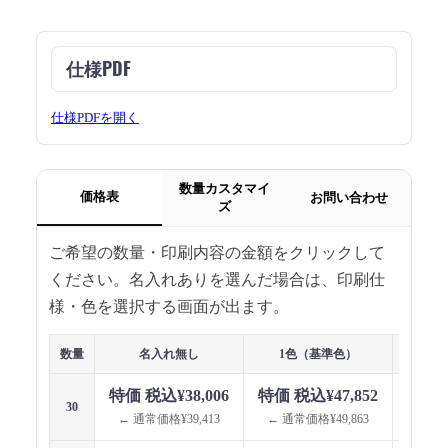
仕様PDF
仕様PDFを開く
数量カスタマイ
価格表
お問い合わせ
ズ
ご希望の数量・印刷内容の金額をクリックして
ください。名入れありを選んだ場合は、印刷仕
様・色を選択する画面が出ます。
数量
名入れ無し
1色（基準色）
1色（指
特価 税込¥38,006
特価 税込¥47,852
特価 
30
← 通常価格¥39,413
← 通常価格¥49,863
← 通