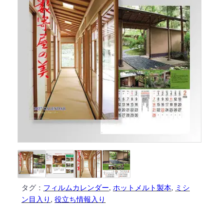
タグ：
フィルムカレンダー
, 
ホットメルト製本
, 
ミシ
ン目入り
, 
役立ち情報入り