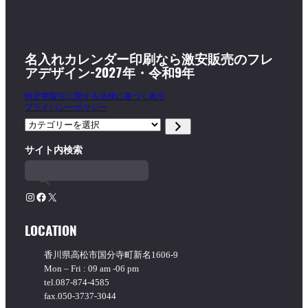
名入れカレンダー印刷なら激安販売のフレ
アデザイン-2027年・令和9年
特定商取引に関する法律に基づく表示
プライバシーポリシー
カ
テ
サイト内検索
ゴ
リ
ー
を
Instagram
Facebook
X
選
択
LOCATION
香川県高松市国分寺町新名1606-9
Mon – Fri : 09 am -06 pm
tel.087-874-4585
fax.050-3737-3044