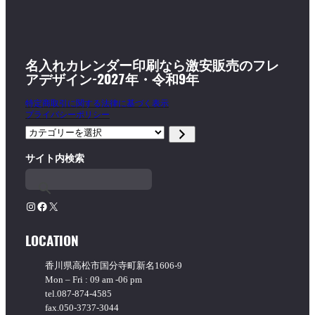
名入れカレンダー印刷なら激安販売のフレ
アデザイン-2027年・令和9年
特定商取引に関する法律に基づく表示
プライバシーポリシー
カ
テ
サイト内検索
ゴ
リ
ー
を
Instagram
Facebook
X
選
択
LOCATION
香川県高松市国分寺町新名1606-9
Mon – Fri : 09 am -06 pm
tel.087-874-4585
fax.050-3737-3044