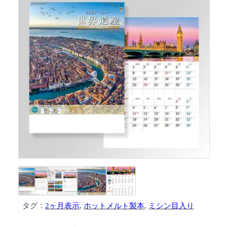
タグ：
2ヶ月表示
, 
ホットメルト製本
, 
ミシン目入り