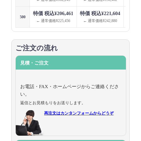
特価 税込¥206,461
特価 税込¥221,604
特価 税
500
← 通常価格¥225,456
← 通常価格¥242,880
← 通
ご注文の流れ
見積・ご注文
お電話・FAX・ホームページからご連絡くださ
い。
返信とお見積もりをお送りします。
再注文はカンタンフォームからどうぞ