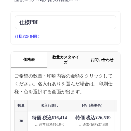
仕様PDF
仕様PDFを開く
数量カスタマイ
価格表
お問い合わせ
ズ
ご希望の数量・印刷内容の金額をクリックして
ください。名入れありを選んだ場合は、印刷仕
様・色を選択する画面が出ます。
数量
名入れ無し
1色（基準色）
1色（指
特価 税込¥16,414
特価 税込¥26,539
特価 
30
← 通常価格¥16,940
← 通常価格¥27,390
← 通