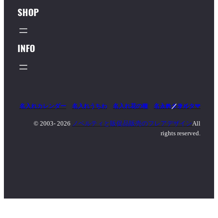
SHOP
INFO
名入れカレンダー
名入れうちわ
名入れ花の種
名入れタオル
マッチ
／
ライター
© 2003-
2026
ノベルティと販促品販売のフレアデザイン
All
rights reserved.