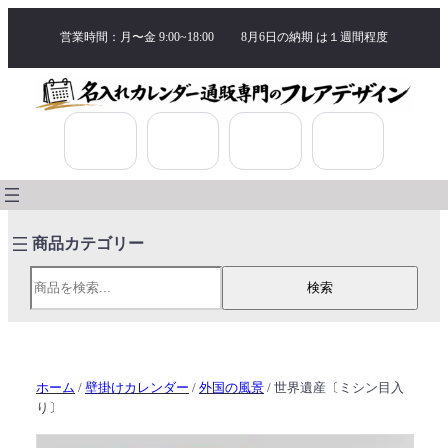
営業時間：月〜金 9:00~18:00
8月6日の納期 は
１週間程度
検索
検索
ホーム
/
壁掛けカレンダー
/
外国の風景
/ 世界遺産〔ミシン目入
り〕