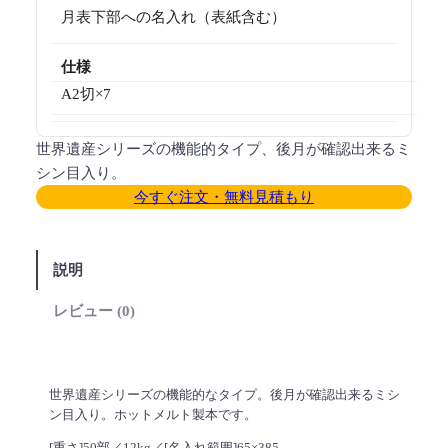
月表下部への名入れ（表紙含む）
仕様
A2切×7
世界遺産シリーズの機能的タイプ、後月が確認出来るミ
シン目入り。
今すぐ注文・無料見積もり
説明
レビュー (0)
世界遺産シリーズの機能的なタイプ。後月が確認出来るミシ
ン目入り。ホットメルト製本です。
[重さ]50部／12kg／[名入れ範囲]65×385