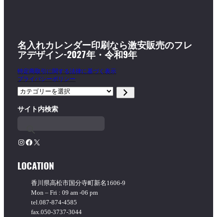
名入れカレンダー印刷なら激安販売のフレ
アデザイン-2027年・令和9年
特定商取引に関する法律に基づく表示
プライバシーポリシー
カ
テ
サイト内検索
ゴ
リ
ー
を
Instagram
Facebook
X
選
択
LOCATION
香川県高松市国分寺町新名1606-9
Mon – Fri : 09 am -06 pm
tel.087-874-4585
fax.050-3737-3044