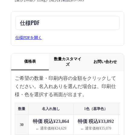
仕様PDF
仕様PDFを開く
数量カスタマイ
価格表
お問い合わせ
ズ
ご希望の数量・印刷内容の金額をクリックして
ください。名入れありを選んだ場合は、印刷仕
様・色を選択する画面が出ます。
数量
名入れ無し
1色（基準色）
1色（指
特価 税込¥23,864
特価 税込¥33,892
特価 
30
← 通常価格¥24,629
← 通常価格¥35,079
← 通