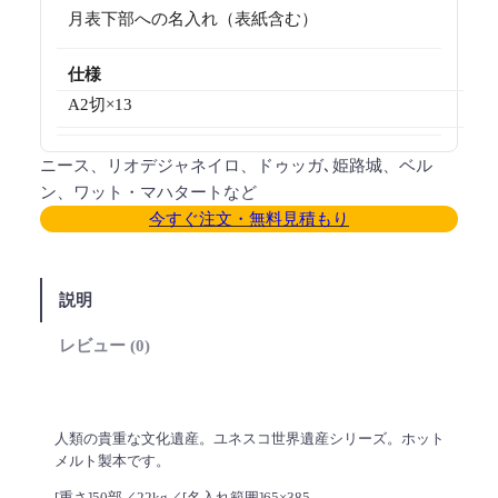
月表下部への名入れ（表紙含む）
仕様
A2切×13
ニース、リオデジャネイロ、ドゥッガ､姫路城、ベル
ン、ワット・マハタートなど
今すぐ注文・無料見積もり
説明
レビュー (0)
人類の貴重な文化遺産。ユネスコ世界遺産シリーズ。ホット
メルト製本です。
[重さ]50部／22kg／[名入れ範囲]65×385