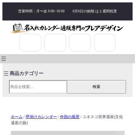
営業時間：月〜金 9:00~18:00
8月6日の納期 は
１週間程度
検索
検索
ホーム
/
壁掛けカレンダー
/
外国の風景
/ ユネスコ世界遺産(文化
遺産の旅)