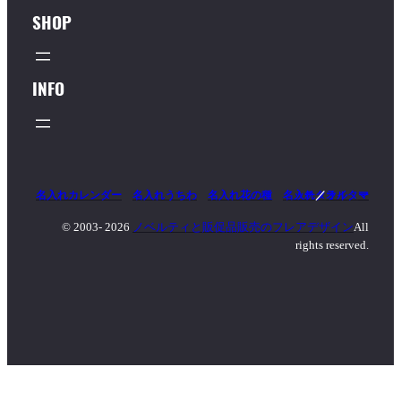
SHOP
INFO
名入れカレンダー
名入れうちわ
名入れ花の種
名入れタオル
マッチ
／
ライター
© 2003-
2026
ノベルティと販促品販売のフレアデザイン
All
rights reserved.