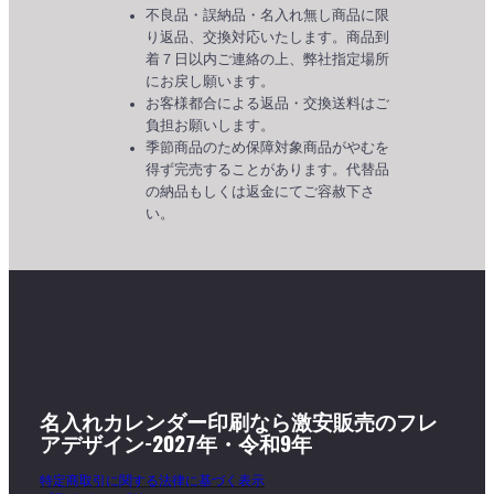
不良品・誤納品・名入れ無し商品に限
り返品、交換対応いたします。商品到
着７日以内ご連絡の上、弊社指定場所
にお戻し願います。
お客様都合による返品・交換送料はご
負担お願いします。
季節商品のため保障対象商品がやむを
得ず完売することがあります。代替品
の納品もしくは返金にてご容赦下さ
い。
名入れカレンダー印刷なら激安販売のフレ
アデザイン-2027年・令和9年
特定商取引に関する法律に基づく表示