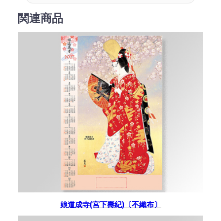
関連商品
娘道成寺(宮下壽紀)〔不織布〕