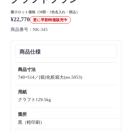
最小ロット価格（50部・1色名入れ・税込）
¥22,770
更に早割特価販売中
商品番号：
NK-345
商品仕様
商品寸法
740×514／[箱]化粧箱大(no.5053)
用紙
クラフト129.5kg
箇所
黒（軽印刷）