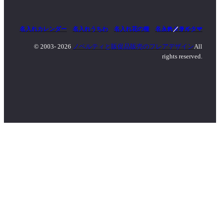
名入れカレンダー
名入れうちわ
名入れ花の種
名入れタオル
マッチ
／
ライター
© 2003-
2026
ノベルティと販促品販売のフレアデザイン
All
rights reserved.