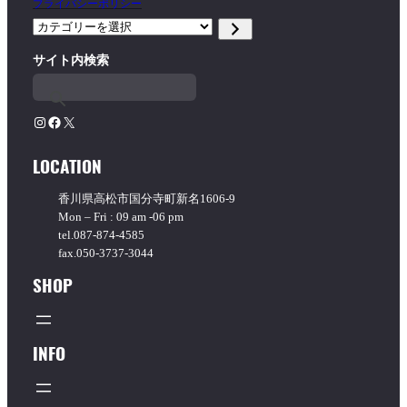
プライバシーポリシー
カ
テ
サイト内検索
ゴ
リ
ー
を
Instagram
Facebook
X
選
択
LOCATION
香川県高松市国分寺町新名1606-9
Mon – Fri : 09 am -06 pm
tel.087-874-4585
fax.050-3737-3044
SHOP
INFO