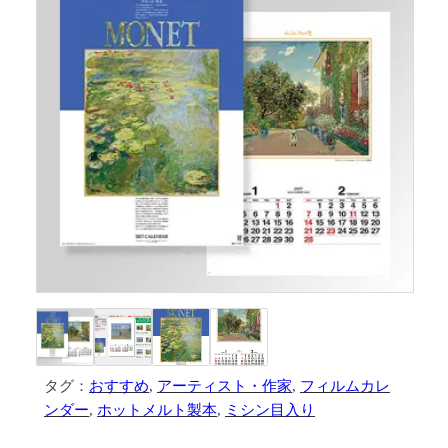
タグ：
おすすめ
, 
アーティスト・作家
, 
フィルムカレ
ンダー
, 
ホットメルト製本
, 
ミシン目入り