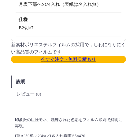
月表下部への名入れ（表紙は名入れ無）
仕様
B2切×7
新素材ポリエステルフィルムの採用で，しわになりにく
い高品質のフィルムです。
今すぐ注文・無料見積もり
説明
レビュー (0)
印象派の巨匠モネ、洗練された色彩をフィルム印刷で鮮明に
再現。
[重さ]50部／23kg／[名入れ範囲]65×420