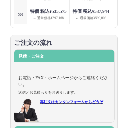
特価 税込¥535,575
特価 税込¥537,944
特価 税
500
← 通常価格¥597,168
← 通常価格¥599,808
← 通
ご注文の流れ
見積・ご注文
お電話・FAX・ホームページからご連絡くださ
い。
返信とお見積もりをお送りします。
再注文はカンタンフォームからどうぞ