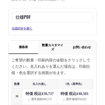
仕様PDF
仕様PDFを開く
数量カスタマイ
価格表
お問い合わせ
ズ
ご希望の数量・印刷内容の金額をクリックして
ください。名入れありを選んだ場合は、印刷仕
様・色を選択する画面が出ます。
数量
名入れ無し
1色（基準色）
1色（指
特価 税込¥38,737
特価 税込¥48,581
特価 
30
← 通常価格¥40,172
← 通常価格¥50,622
← 通