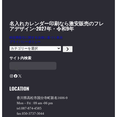
名入れカレンダー印刷なら激安販売のフレ
アデザイン-2027年・令和9年
特定商取引に関する法律に基づく表示
プライバシーポリシー
カ
テ
サイト内検索
ゴ
リ
ー
を
Instagram
Facebook
X
選
択
LOCATION
香川県高松市国分寺町新名1606-9
Mon – Fri : 09 am -06 pm
tel.087-874-4585
fax.050-3737-3044