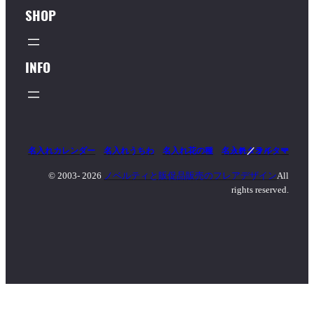
SHOP
INFO
名入れカレンダー
名入れうちわ
名入れ花の種
名入れタオル
マッチ
／
ライター
© 2003-
2026
ノベルティと販促品販売のフレアデザイン
All
rights reserved.