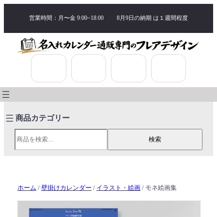
営業時間：月〜金 9:00~18:00
8月9日の納期 は
１週間程度
検索
検索
ホーム
/
壁掛けカレンダー
/
イラスト・絵画
/ モネ絵画集