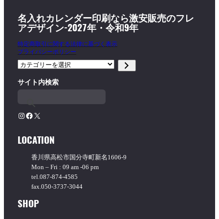
名入れカレンダー印刷なら激安販売のフレ
アデザイン-2027年・令和9年
特定商取引に関する法律に基づく表示
プライバシーポリシー
カ
テ
サイト内検索
ゴ
リ
ー
を
Instagram
Facebook
X
選
択
LOCATION
香川県高松市国分寺町新名1606-9
Mon – Fri : 09 am -06 pm
tel.087-874-4585
fax.050-3737-3044
SHOP