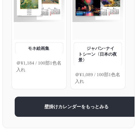
モネ絵画集
ジャパン･ナイ
トシーン〈日本の夜
景〉
＠
¥
1,184
/ 100部1色名
入れ
＠
¥
1,089
/ 100部1色名
入れ
壁掛けカレンダーをもっとみる