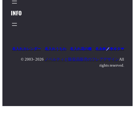
INFO
名入れカレンダー
名入れうちわ
名入れ花の種
名入れタオル
マッチ
／
ライター
© 2003-
2026
ノベルティと販促品販売のフレアデザイン
All
rights reserved.