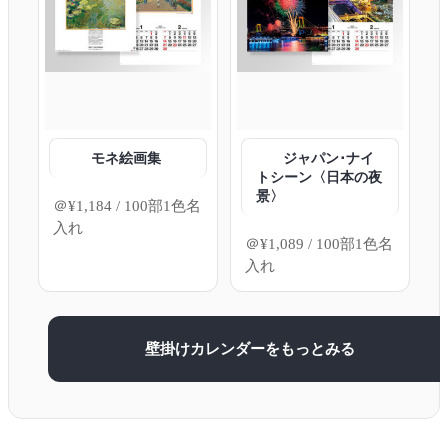
モネ絵画集
ジャパン･ナイ
トシーン〈日本の夜
景〉
＠
¥
1,184
/ 100部1色名
入れ
＠
¥
1,089
/ 100部1色名
入れ
壁掛けカレンダーをもっとみる