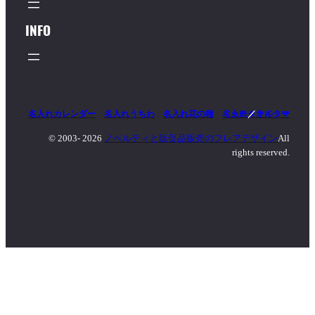
INFO
名入れカレンダー
名入れうちわ
名入れ花の種
名入れタオル
マッチ
／
ライター
© 2003-
2026
ノベルティと販促品販売のフレアデザイン
All
rights reserved.