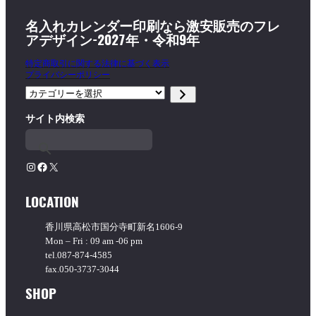
名入れカレンダー印刷なら激安販売のフレ
アデザイン-2027年・令和9年
特定商取引に関する法律に基づく表示
プライバシーポリシー
カ
テ
サイト内検索
ゴ
リ
ー
を
Instagram
Facebook
X
選
択
LOCATION
香川県高松市国分寺町新名1606-9
Mon – Fri : 09 am -06 pm
tel.087-874-4585
fax.050-3737-3044
SHOP