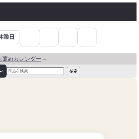
休業日
お薦めカレンダー
検
検索
索