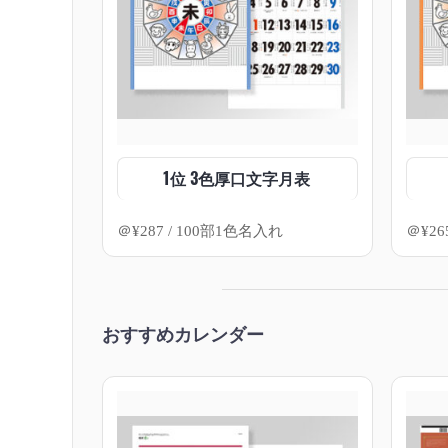
1位 3色厚口文字月表
＠
¥
287
/ 100部1色名入れ
＠
¥
26
おすすめカレンダー