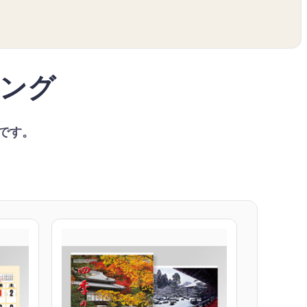
ング
ーです。