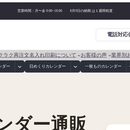
営業時間：月〜金 9:00~18:00
8月9日の納期 は
１週間程度
電話対応
クラク再注文
名入れ印刷について
お客様の声
業界別
ンダー
日めくりカレンダー
一枚ものカレンダー
ンダー通販