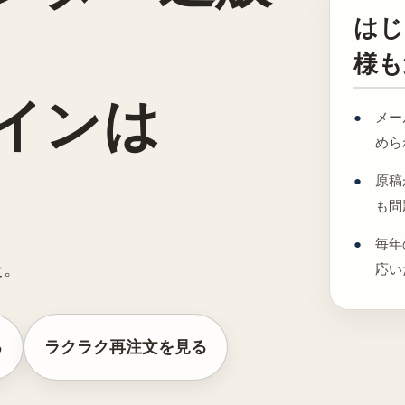
はじ
様も
インは
メー
めら
原稿
も問
、
毎年
た。
応い
る
ラクラク再注文を見る