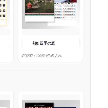
4位 四季の庭
＠
¥
237
/ 100部1色名入れ