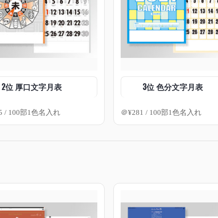
2位 厚口文字月表
3位 色分文字月表
5
/ 100部1色名入れ
＠
¥
281
/ 100部1色名入れ