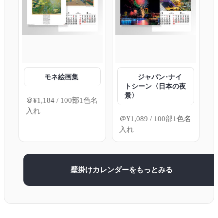
モネ絵画集
ジャパン･ナイ
トシーン〈日本の夜
景〉
＠
¥
1,184
/ 100部1色名
入れ
＠
¥
1,089
/ 100部1色名
入れ
壁掛けカレンダーをもっとみる