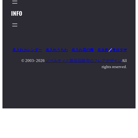
INFO
名入れカレンダー
名入れうちわ
名入れ花の種
名入れタオル
マッチ
／
ライター
© 2003-
2026
ノベルティと販促品販売のフレアデザイン
All
rights reserved.