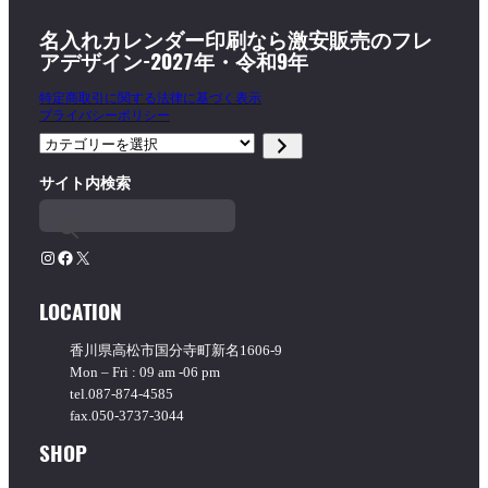
名入れカレンダー印刷なら激安販売のフレ
アデザイン-2027年・令和9年
特定商取引に関する法律に基づく表示
プライバシーポリシー
カ
テ
サイト内検索
ゴ
リ
ー
を
Instagram
Facebook
X
選
択
LOCATION
香川県高松市国分寺町新名1606-9
Mon – Fri : 09 am -06 pm
tel.087-874-4585
fax.050-3737-3044
SHOP