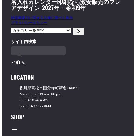
名入れカレンダー印刷なら激安販売のフレ
アデザイン-2027年・令和9年
特定商取引に関する法律に基づく表示
プライバシーポリシー
カ
テ
サイト内検索
ゴ
リ
ー
を
Instagram
Facebook
X
選
択
LOCATION
香川県高松市国分寺町新名1606-9
Mon – Fri : 09 am -06 pm
tel.087-874-4585
fax.050-3737-3044
SHOP