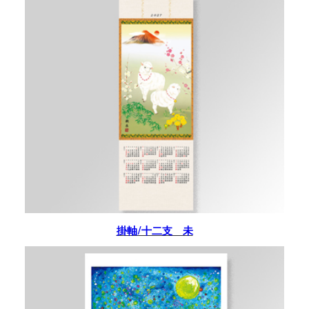
掛軸/十二支 未