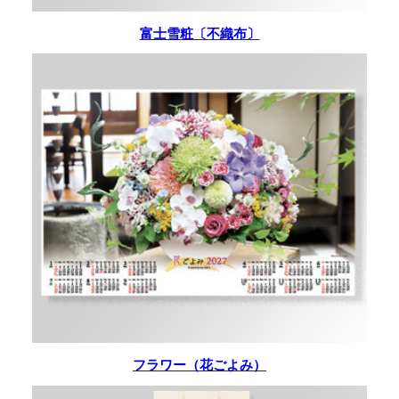
富士雪粧〔不織布〕
フラワー（花ごよみ）