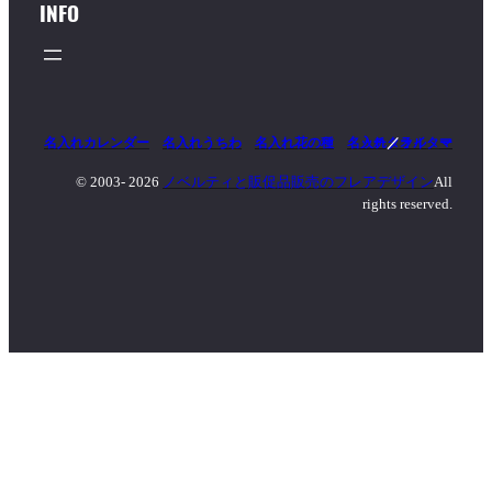
INFO
名入れカレンダー
名入れうちわ
名入れ花の種
名入れタオル
マッチ
／
ライター
© 2003-
2026
ノベルティと販促品販売のフレアデザイン
All
rights reserved.