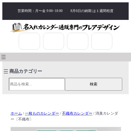
営業時間：月〜金 9:00~18:00
8月6日の納期 は
１週間程度
検索
検索
ホーム
/
一枚ものカレンダー
/
不織布カレンダー
/ 消臭カレンダ
ー〔不織布〕