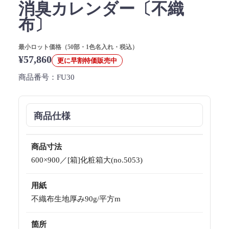
消臭カレンダー〔不織
布〕
最小ロット価格（50部・1色名入れ・税込）
¥57,860
更に早割特価販売中
商品番号：
FU30
商品仕様
商品寸法
600×900／[箱]化粧箱大(no.5053)
用紙
不織布生地厚み90g/平方m
箇所