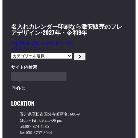
名入れカレンダー印刷なら激安販売のフレ
アデザイン-2027年・令和9年
特定商取引に関する法律に基づく表示
プライバシーポリシー
カ
テ
サイト内検索
ゴ
リ
ー
を
Instagram
Facebook
X
選
択
LOCATION
香川県高松市国分寺町新名1606-9
Mon – Fri : 09 am -06 pm
tel.087-874-4585
fax.050-3737-3044