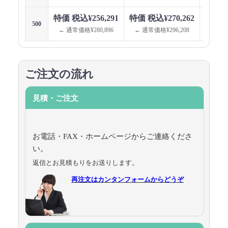
特価 税込¥256,291
特価 税込¥270,262
特価 税
500
← 通常価格¥280,896
← 通常価格¥296,208
← 通
ご注文の流れ
見積・ご注文
お電話・FAX・ホームページからご連絡くださ
い。
返信とお見積もりをお送りします。
再注文はカンタンフォームからどうぞ