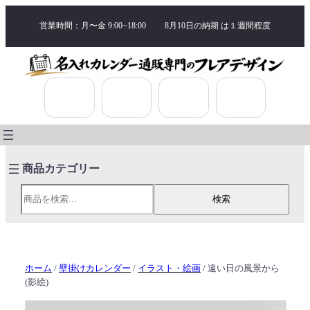
営業時間：月〜金 9:00~18:00
8月10日の納期 は
１週間程度
検索
検索
ホーム
/
壁掛けカレンダー
/
イラスト・絵画
/ 遠い日の風景から
(影絵)