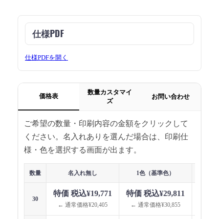
仕様PDF
仕様PDFを開く
数量カスタマイ
価格表
お問い合わせ
ズ
ご希望の数量・印刷内容の金額をクリックして
ください。名入れありを選んだ場合は、印刷仕
様・色を選択する画面が出ます。
数量
名入れ無し
1色（基準色）
1色（指
特価 税込¥19,771
特価 税込¥29,811
特価 
30
← 通常価格¥20,405
← 通常価格¥30,855
← 通