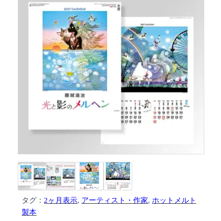
タグ：
2ヶ月表示
, 
アーティスト・作家
, 
ホットメルト
製本