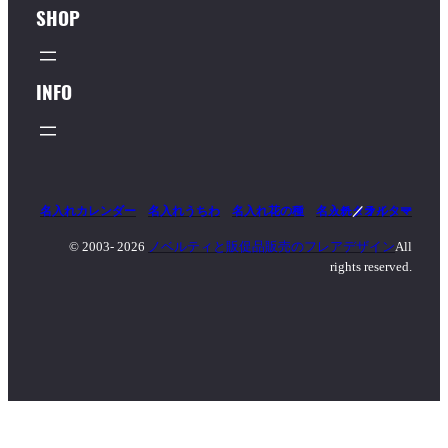
SHOP
INFO
名入れカレンダー
名入れうちわ
名入れ花の種
名入れタオル
マッチ
／
ライター
© 2003-
2026
ノベルティと販促品販売のフレアデザイン
All
rights reserved.