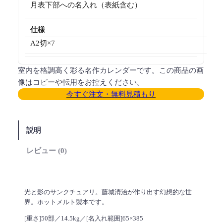
月表下部への名入れ（表紙含む）
仕様
A2切×7
室内を格調高く彩る名作カレンダーです。この商品の画
像はコピーや転用をお控えください。
今すぐ注文・無料見積もり
説明
レビュー (0)
光と影のサンクチュアリ。藤城清治が作り出す幻想的な世
界。ホットメルト製本です。
[重さ]50部／14.5kg／[名入れ範囲]65×385