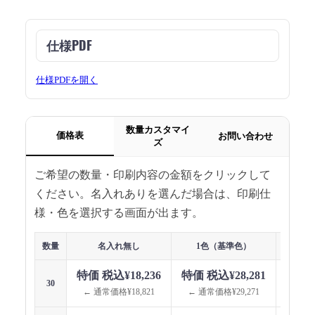
仕様PDF
仕様PDFを開く
数量カスタマイ
価格表
お問い合わせ
ズ
ご希望の数量・印刷内容の金額をクリックして
ください。名入れありを選んだ場合は、印刷仕
様・色を選択する画面が出ます。
数量
名入れ無し
1色（基準色）
1色（指
特価 税込¥18,236
特価 税込¥28,281
特価 
30
← 通常価格¥18,821
← 通常価格¥29,271
← 通