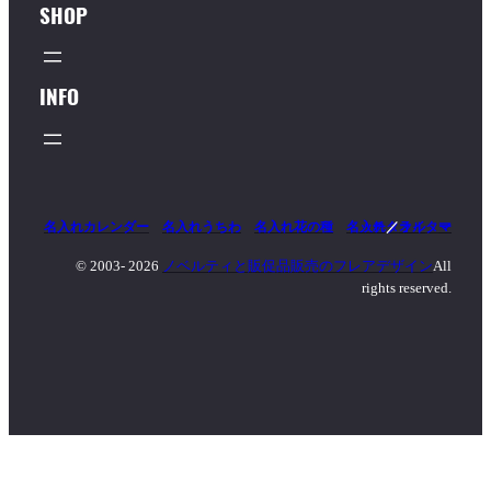
SHOP
INFO
名入れカレンダー
名入れうちわ
名入れ花の種
名入れタオル
マッチ
／
ライター
© 2003-
2026
ノベルティと販促品販売のフレアデザイン
All
rights reserved.