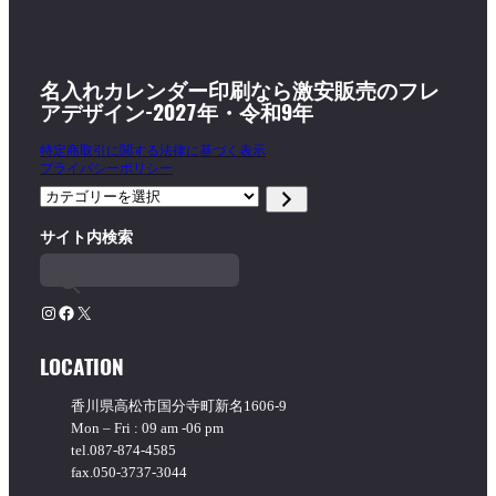
名入れカレンダー印刷なら激安販売のフレ
アデザイン-2027年・令和9年
特定商取引に関する法律に基づく表示
プライバシーポリシー
カ
テ
サイト内検索
ゴ
リ
ー
を
Instagram
Facebook
X
選
択
LOCATION
香川県高松市国分寺町新名1606-9
Mon – Fri : 09 am -06 pm
tel.087-874-4585
fax.050-3737-3044