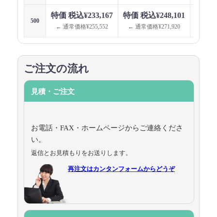
特価 税込¥233,167
特価 税込¥248,101
特価 税
500
← 通常価格¥255,552
← 通常価格¥271,920
← 通
ご注文の流れ
見積・ご注文
お電話・FAX・ホームページからご連絡くださ
い。
返信とお見積もりをお送りします。
再注文はカンタンフォームからどうぞ