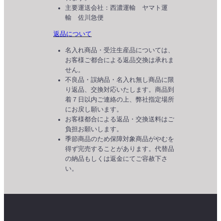
主要運送会社：西濃運輸 ヤマト運
輸 佐川急便
返品について
名入れ商品・受注生産品については、
お客様ご都合による返品交換は承れま
せん。
不良品・誤納品・名入れ無し商品に限
り返品、交換対応いたします。商品到
着７日以内ご連絡の上、弊社指定場所
にお戻し願います。
お客様都合による返品・交換送料はご
負担お願いします。
季節商品のため保障対象商品がやむを
得ず完売することがあります。代替品
の納品もしくは返金にてご容赦下さ
い。