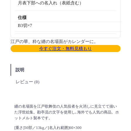
月表下部への名入れ（表紙含む）
仕様
B3切×7
江戸の華、粋な纏の名場面がカレンダーに。
今すぐ注文・無料見積もり
説明
レビュー (0)
纏の名場面を江戸歌舞伎の人気役者を火消しに見立てて描い
た浮世絵集。勘亭流の文字を使用し､海外でも人気の商品。ホ
ットメルト製本です。
[重さ]50部／13kg／[名入れ範囲]60×300