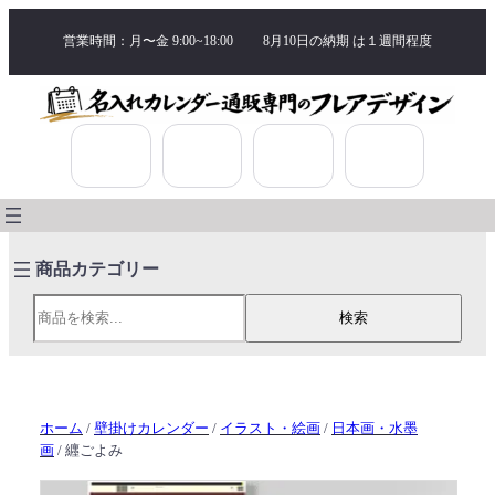
営業時間：月〜金 9:00~18:00
8月10日の納期 は
１週間程度
検索
検索
ホーム
/
壁掛けカレンダー
/
イラスト・絵画
/
日本画・水墨
画
/ 纒ごよみ