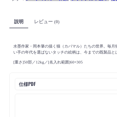
説明
レビュー (0)
水墨作家・岡本肇の描く猫（カバマル）たちの世界。毎月
い手の年代を選ばないタッチの絵柄は、今までの既製品と
[重さ]50部／12kg／[名入れ範囲]60×305
仕様PDF