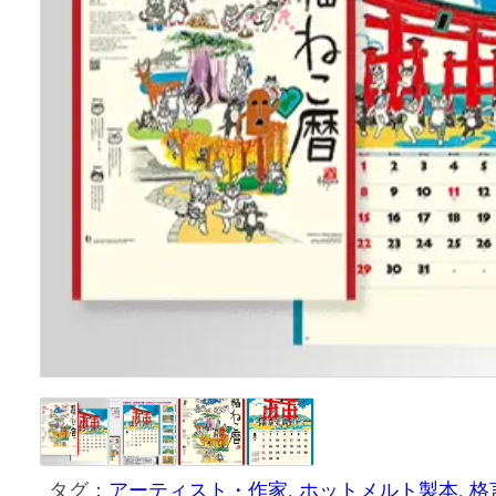
タグ：
アーティスト・作家
, 
ホットメルト製本
, 
格