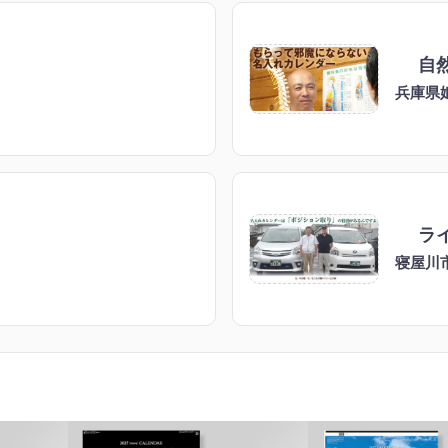
自
兵庫県
ラ
寝屋川