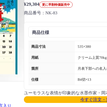
¥29,304
更に早割特価販売中
商品番号：
NK-83
商品仕様
商品寸法
535×380
用紙
クリーム上質70kg
箇所
月表下部への名入
仕様
B4切×13
ユーモラスな表情が印象的な水墨作家・岡
今すぐ注文・
言入り