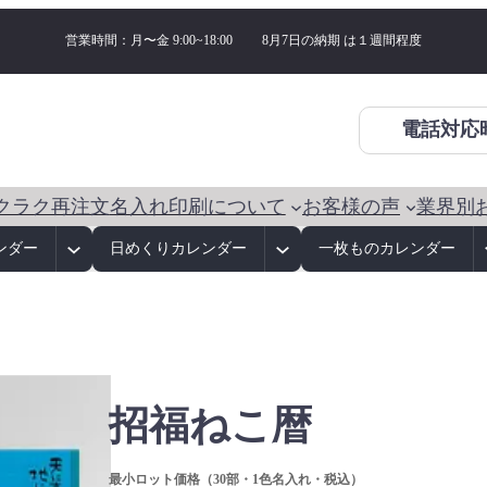
営業時間：月〜金 9:00~18:00
8月7日の納期 は
１週間程度
電話対応
クラク再注文
名入れ印刷について
お客様の声
業界別
ンダー
日めくりカレンダー
一枚ものカレンダー
招福ねこ暦
最小ロット価格（30部・1色名入れ・税込）