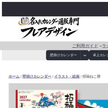
ご利用ガイド
ラ
壁掛けカレンダー
卓上カレ
ホーム
/
壁掛けカレンダー
/
イラスト・絵画
/ 招福ねこ暦