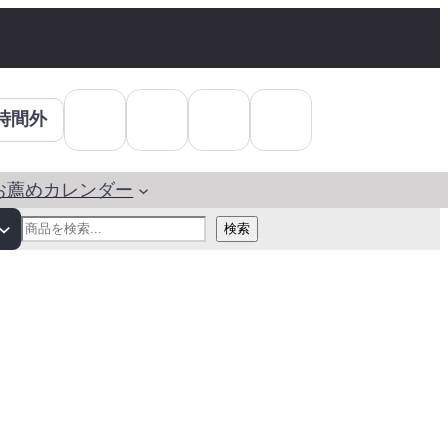
時間外
お薦めカレンダー
検
検索
索