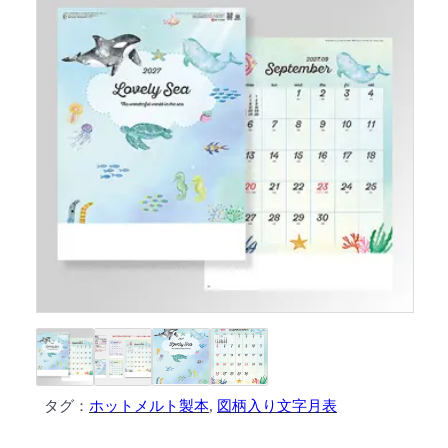
タグ：
ホットメルト製本
, 
図柄入り文字月表