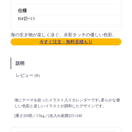
仕様
B4切×13
海の生き物が楽しく泳ぐ、水彩タッチの優しい色彩。
今すぐ注文・無料見積もり
説明
レビュー (0)
海にテーマを絞ったイラスト入りカレンダーです｡柔らかな優
しい色彩と楽しいイラストが調和したデザインです。
[重さ]50部／15kg／[名入れ範囲]55×340