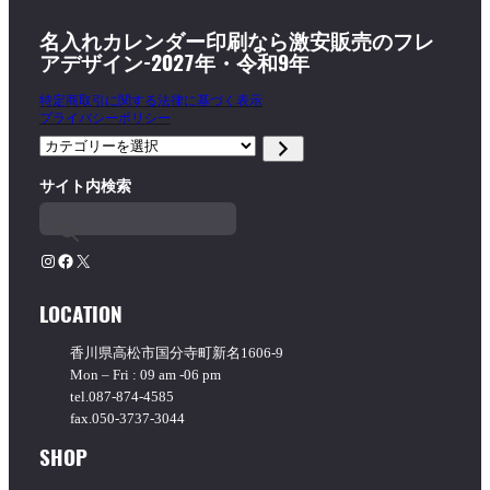
名入れカレンダー印刷なら激安販売のフレ
アデザイン-2027年・令和9年
特定商取引に関する法律に基づく表示
プライバシーポリシー
カ
テ
サイト内検索
ゴ
リ
ー
を
Instagram
Facebook
X
選
択
LOCATION
香川県高松市国分寺町新名1606-9
Mon – Fri : 09 am -06 pm
tel.087-874-4585
fax.050-3737-3044
SHOP