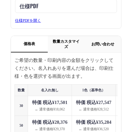
仕様PDF
仕様PDFを開く
数量カスタマイ
価格表
お問い合わせ
ズ
ご希望の数量・印刷内容の金額をクリックして
ください。名入れありを選んだ場合は、印刷仕
様・色を選択する画面が出ます。
数量
名入れ無し
1色（基準色）
1色（指
特価 税込¥17,501
特価 税込¥27,547
特価 
30
← 通常価格¥18,062
← 通常価格¥28,512
← 通
特価 税込¥28,376
特価 税込¥35,284
特価 
50
← 通常価格¥29,370
← 通常価格¥36,520
← 通