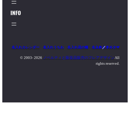
INFO
名入れカレンダー
名入れうちわ
名入れ花の種
名入れタオル
マッチ
／
ライター
© 2003-
2026
ノベルティと販促品販売のフレアデザイン
All
rights reserved.