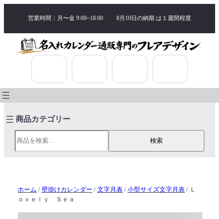
営業時間：月〜金 9:00~18:00
8月10日の納期 は
１週間程度
検索
検索
ホーム
/
壁掛けカレンダー
/
文字月表
/
小型サイズ文字月表
/ Ｌ
ｏｖｅｌｙ Ｓｅａ