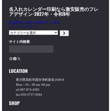
名入れカレンダー印刷なら激安販売のフレ
アデザイン-2027年・令和9年
特定商取引に関する法律に基づく表示
プライバシーポリシー
カ
テ
サイト内検索
ゴ
リ
ー
を
Instagram
Facebook
X
選
択
LOCATION
香川県高松市国分寺町新名1606-9
Mon – Fri : 09 am -06 pm
tel.087-874-4585
fax.050-3737-3044
SHOP