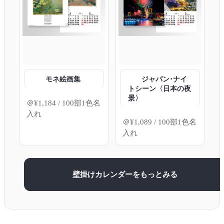
モネ絵画集
ジャパン･ナイ
トシーン〈日本の夜
景〉
＠
¥
1,184
/ 100部1色名
入れ
＠
¥
1,089
/ 100部1色名
入れ
壁掛けカレンダーをもっとみる