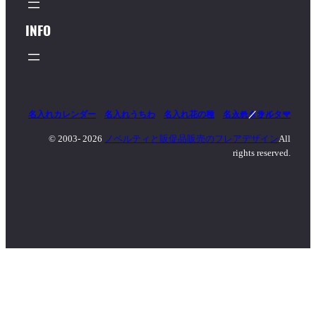
INFO
名入れカレンダー
名入れうちわ
名入れ花の種
名入れタオル
マッチ
／
ライター
© 2003-
2026
ノベルティと販促品販売のフレアデザイン
All
rights reserved.