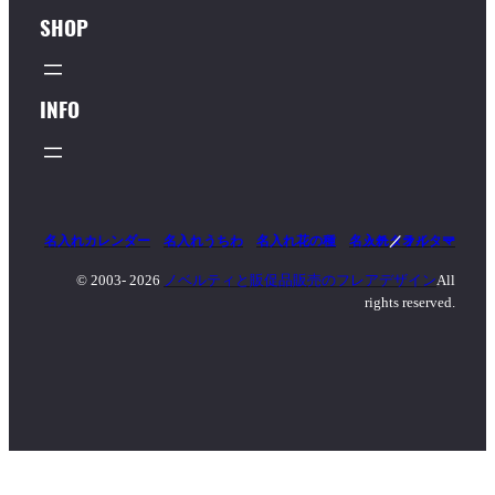
SHOP
INFO
名入れカレンダー
名入れうちわ
名入れ花の種
名入れタオル
マッチ
／
ライター
© 2003-
2026
ノベルティと販促品販売のフレアデザイン
All
rights reserved.