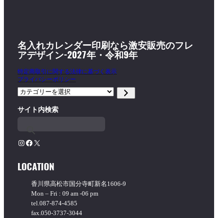
名入れカレンダー印刷なら激安販売のフレ
アデザイン-2027年・令和9年
特定商取引に関する法律に基づく表示
プライバシーポリシー
カ
テ
サイト内検索
ゴ
リ
ー
を
Instagram
Facebook
X
選
択
LOCATION
香川県高松市国分寺町新名1606-9
Mon – Fri : 09 am -06 pm
tel.087-874-4585
fax.050-3737-3044