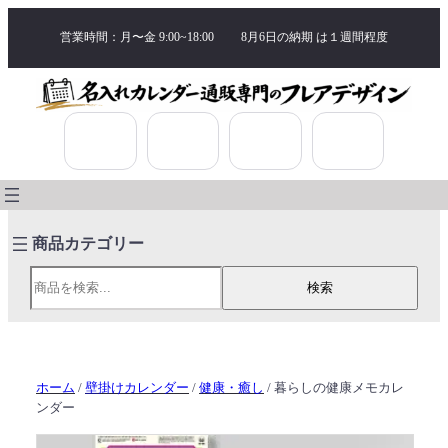
営業時間：月〜金 9:00~18:00
8月6日の納期 は
１週間程度
検索
検索
ホーム
/
壁掛けカレンダー
/
健康・癒し
/ 暮らしの健康メモカレ
ンダー