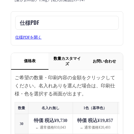
仕様PDF
仕様PDFを開く
数量カスタマイ
価格表
お問い合わせ
ズ
ご希望の数量・印刷内容の金額をクリックして
ください。名入れありを選んだ場合は、印刷仕
様・色を選択する画面が出ます。
数量
名入れ無し
1色（基準色）
1色（指
特価 税込¥9,730
特価 税込¥19,857
特価 
30
← 通常価格¥10,043
← 通常価格¥20,493
← 通