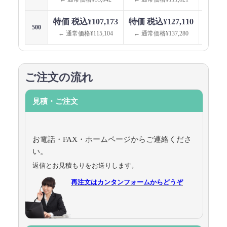
特価 税込¥107,173
特価 税込¥127,110
特価 税
500
← 通常価格¥115,104
← 通常価格¥137,280
← 通
ご注文の流れ
見積・ご注文
お電話・FAX・ホームページからご連絡くださ
い。
返信とお見積もりをお送りします。
再注文はカンタンフォームからどうぞ