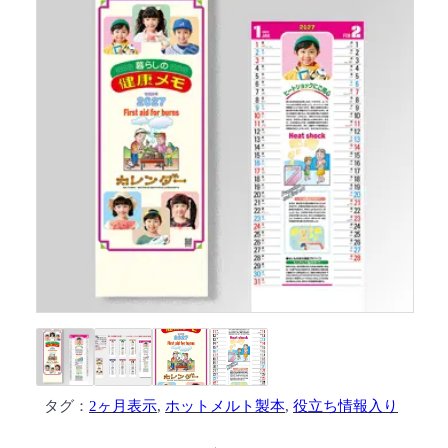
タグ：
2ヶ月表示
, 
ホットメルト製本
, 
役立ち情報入り