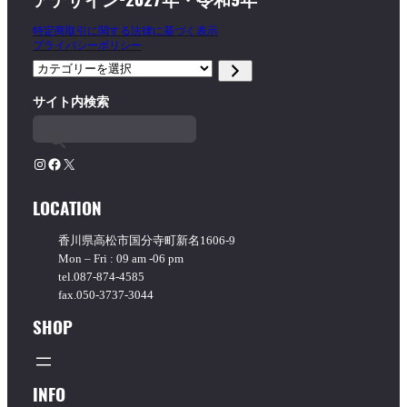
特定商取引に関する法律に基づく表示
プライバシーポリシー
カ
テ
サイト内検索
ゴ
リ
ー
を
Instagram
Facebook
X
選
択
LOCATION
香川県高松市国分寺町新名1606-9
Mon – Fri : 09 am -06 pm
tel.087-874-4585
fax.050-3737-3044
SHOP
INFO