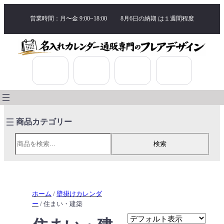
営業時間：月〜金 9:00~18:00
8月6日の納期 は
１週間程度
検索
検索
ホーム
/
壁掛けカレンダ
ー
/ 住まい・建築