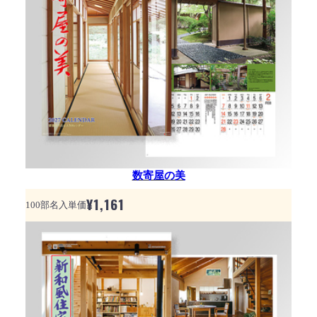
数寄屋の美
¥
1,161
100部名入単価