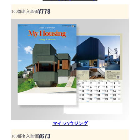
¥
778
100部名入単価
マイ･ハウジング
¥
673
100部名入単価