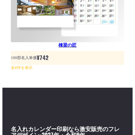
棟梁の匠
¥
742
100部名入単価
全8件を表示
名入れカレンダー印刷なら激安販売のフレ
アデザイン-2027年・令和9年