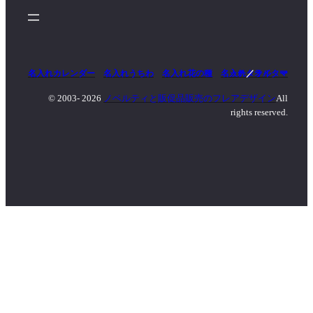
名入れカレンダー
名入れうちわ
名入れ花の種
名入れタオル
マッチ
／
ライター
© 2003-
2026
ノベルティと販促品販売のフレアデザイン
All
rights reserved.