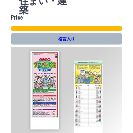
住まい・建
築
Price
格言入り