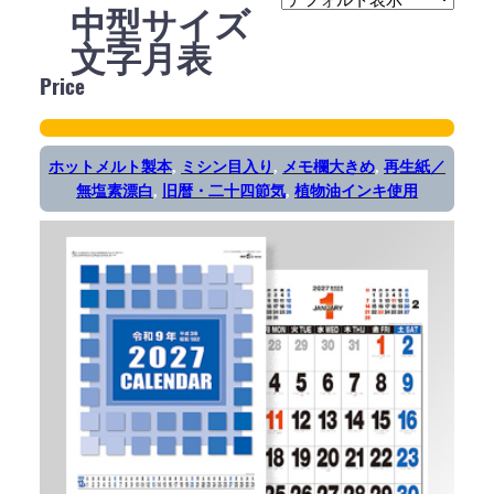
中型サイズ
文字月表
Price
ホットメルト製本
, 
ミシン目入り
, 
メモ欄大きめ
, 
再生紙／
無塩素漂白
, 
旧暦・二十四節気
, 
植物油インキ使用