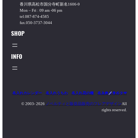
香川県高松市国分寺町新名1606-9
Mon – Fri : 09 am -06 pm
tel.087-874-4585
fax.050-3737-3044
SHOP
INFO
名入れカレンダー
名入れうちわ
名入れ花の種
名入れタオル
マッチ
／
ライター
© 2003-
2026
ノベルティと販促品販売のフレアデザイン
All
rights reserved.