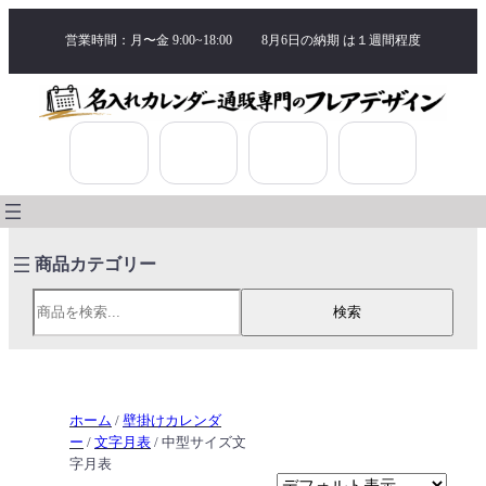
営業時間：月〜金 9:00~18:00
8月6日の納期 は
１週間程度
検索
検索
ホーム
/
壁掛けカレンダ
ー
/
文字月表
/ 中型サイズ文
字月表