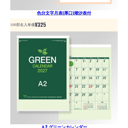
色分文字月表(厚口)潮汐表付
¥
325
100部名入単価
Ａ2 グリーンカレンダー