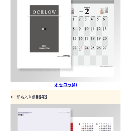
オセロゥ(A)
¥
643
100部名入単価