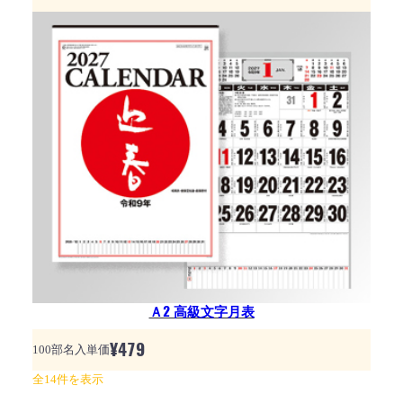
Ａ2 高級文字月表
¥
479
100部名入単価
全14件を表示