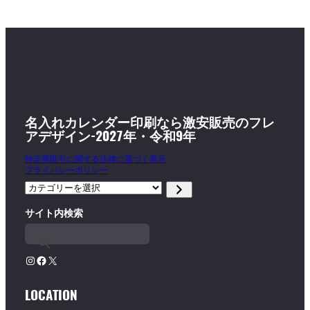
名入れカレンダー印刷なら激安販売のフレ
アデザイン-2027年・令和9年
特定商取引に関する法律に基づく表示
プライバシーポリシー
カ
テ
サイト内検索
ゴ
リ
ー
を
Instagram
Facebook
X
選
択
LOCATION