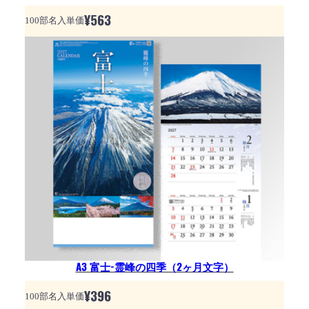
¥
563
100部名入単価
A3 富士-霊峰の四季（2ヶ月文字）
¥
396
100部名入単価