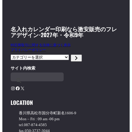
名入れカレンダー印刷なら激安販売のフレ
アデザイン-2027年・令和9年
特定商取引に関する法律に基づく表示
プライバシーポリシー
カ
テ
サイト内検索
ゴ
リ
ー
を
Instagram
Facebook
X
選
択
LOCATION
香川県高松市国分寺町新名1606-9
Mon – Fri : 09 am -06 pm
tel.087-874-4585
fax.050-3737-3044