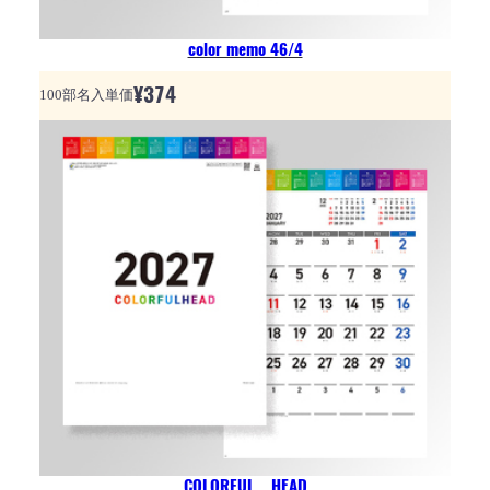
color memo 46/4
¥
374
100部名入単価
COLORFUL HEAD