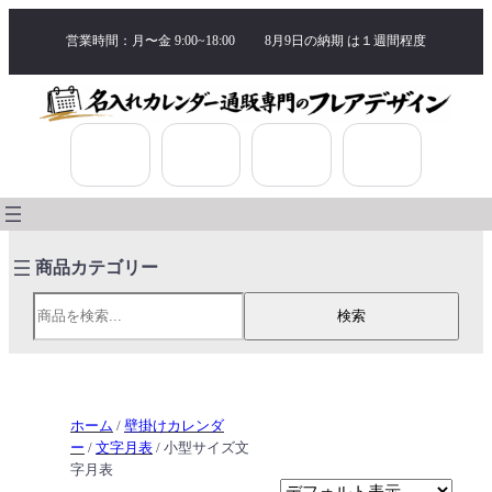
営業時間：月〜金 9:00~18:00
8月9日の納期 は
１週間程度
検索
検索
ホーム
/
壁掛けカレンダ
ー
/
文字月表
/ 小型サイズ文
字月表