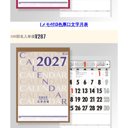
(メモ付)3色厚口文字月表
¥
287
100部名入単価