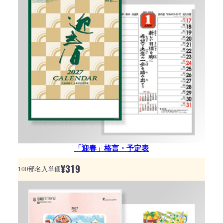
「迎春」格言・予定表
¥
319
100部名入単価