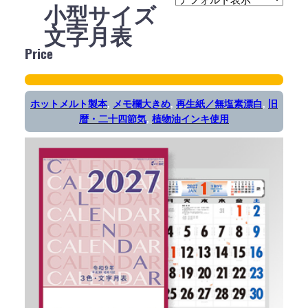
小型サイズ
文字月表
Price
ホットメルト製本
, 
メモ欄大きめ
, 
再生紙／無塩素漂白
, 
旧
暦・二十四節気
, 
植物油インキ使用