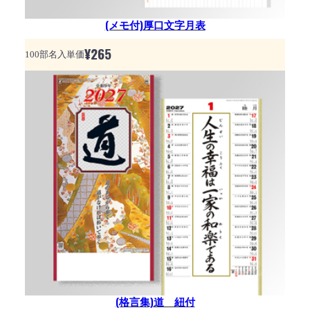
(メモ付)厚口文字月表
¥
265
100部名入単価
(格言集)道 紐付