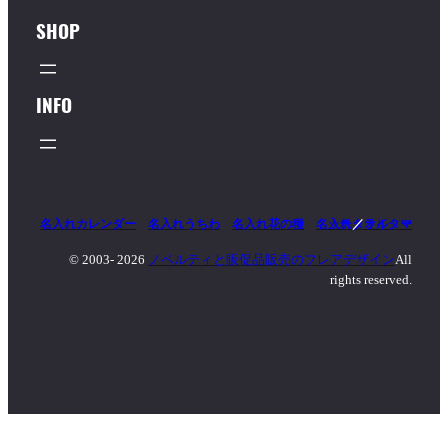
SHOP
INFO
名入れカレンダー
名入れうちわ
名入れ花の種
名入れタオル
マッチ
／
ライター
© 2003-
2026
ノベルティと販促品販売のフレアデザイン
All
rights reserved.