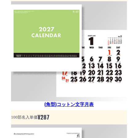
(角型)コットン文字月表
¥
287
100部名入単価