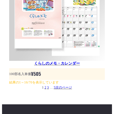
くらしのメモ・カレンダー
¥
505
100部名入単価
結果の1～16/70を表示しています
1
2
3
…
5
次のページ