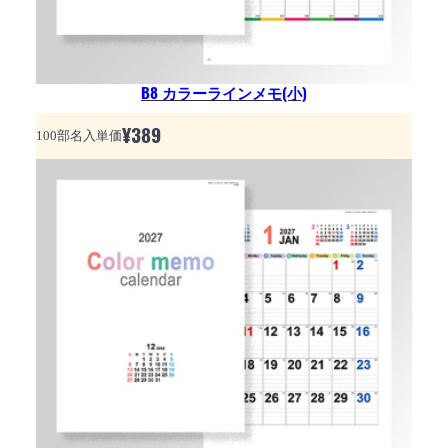
B8 カラーラインメモ(小)
¥
389
100部名入単価