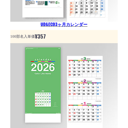
UD&ECO3ヶ月カレンダー
¥
357
100部名入単価