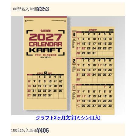
¥
353
100部名入単価
クラフト3ヶ月文字(ミシン目入)
¥
406
100部名入単価