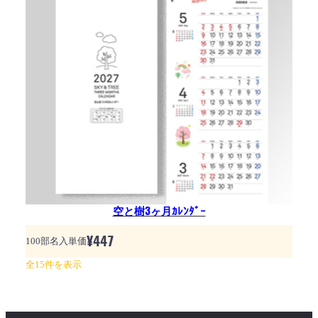
空と樹3ヶ月ｶﾚﾝﾀﾞｰ
¥
447
100部名入単価
全15件を表示