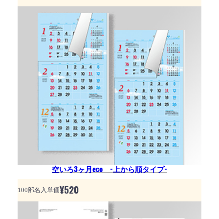
空いろ3ヶ月eco -上から順タイプ-
¥
520
100部名入単価