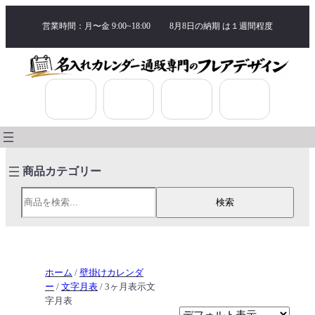
営業時間：月〜金 9:00~18:00
8月8日の納期 は
１週間程度
検索
検索
ホーム
/
壁掛けカレンダ
ー
/
文字月表
/ 3ヶ月表示文
字月表