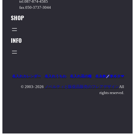
tel.087-874-4585
fax.050-3737-3044
SHOP
INFO
名入れカレンダー
名入れうちわ
名入れ花の種
名入れタオル
マッチ
／
ライター
© 2003-
2026
ノベルティと販促品販売のフレアデザイン
All
rights reserved.