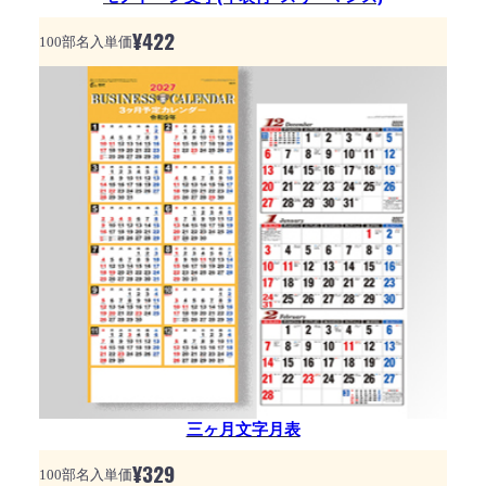
¥
422
100部名入単価
三ヶ月文字月表
¥
329
100部名入単価