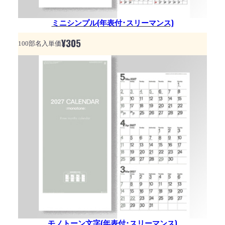
ミニシンプル(年表付･スリーマンス)
¥
305
100部名入単価
モノトーン文字(年表付･スリーマンス)