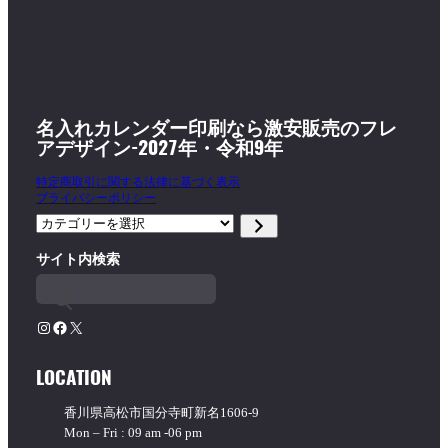
名入れカレンダー印刷なら激安販売のフレ
アデザイン-2027年・令和9年
特定商取引に関する法律に基づく表示
プライバシーポリシー
カ
テ
サイト内検索
ゴ
リ
ー
を
Instagram
Facebook
X
選
択
LOCATION
香川県高松市国分寺町新名1606-9
Mon – Fri : 09 am -06 pm