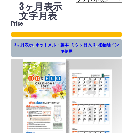
3ヶ月表示
文字月表
Price
3ヶ月表示
, 
ホットメルト製本
, 
ミシン目入り
, 
植物油イン
キ使用