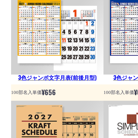
3色ジャンボ文字月表(前後月型)
3色ジャン
¥
656
¥
100部名入単価
100部名入単価