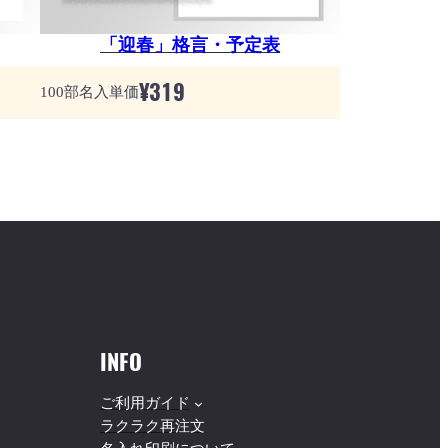
「迎春」格言・予定表
¥
319
100部名入単価
INFO
ご利用ガイド
ラクラク再注文