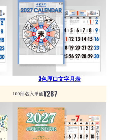
3色厚口文字月表
¥
287
100部名入単価