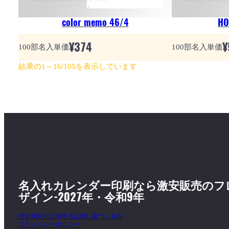
color memo 46/4
H
¥
374
¥
100部名入単価
100部名入単価
結果の1～16/105を表示しています
名入れカレンダー印刷なら激安販売のフ
ザイン-2027年・令和9年
特定商取引に関する法律に基づく表示
プライバシーポリシー