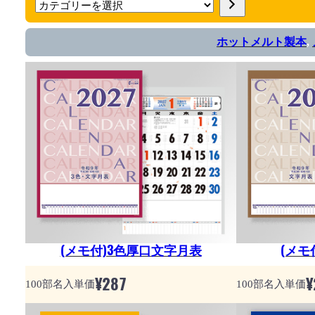
カ
テ
ホットメルト製本
, 
ゴ
リ
ー
を
選
択
(メモ付)3色厚口文字月表
(メモ
¥
287
¥
100部名入単価
100部名入単価