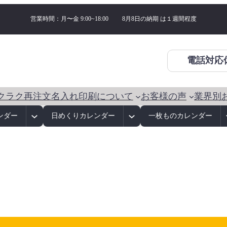
営業時間：月〜金 9:00~18:00
8月8日の納期 は
１週間程度
電話対応
クラク再注文
名入れ印刷について
お客様の声
業界別
ンダー
日めくりカレンダー
一枚ものカレンダー