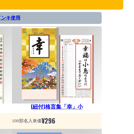
インキ使用
(紐付)格言集「幸」小
¥
296
100部名入単価