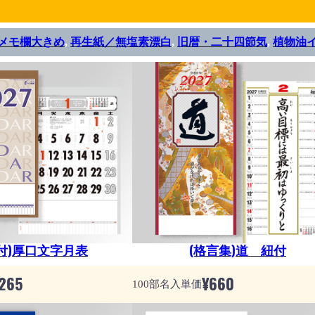
メモ欄大きめ
, 
再生紙／無塩素漂白
, 
旧暦・二十四節気
, 
植物油
付)厚口文字月表
(格言集)道 紐付
265
¥
660
100部名入単価