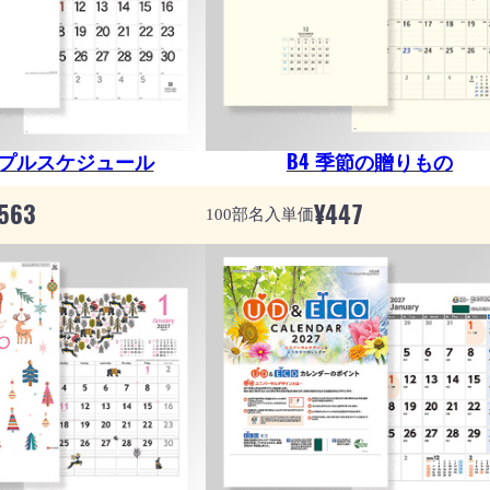
ンプルスケジュール
B4 季節の贈りもの
563
¥
447
100部名入単価