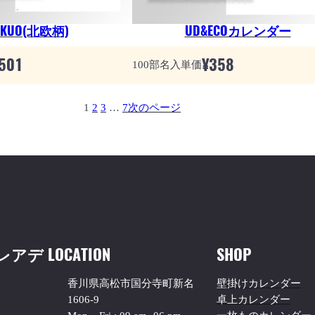
OKUO(北欧柄)
UD&ECOカレンダー
501
¥
358
100部名入単価
1
2
3
…
7
次のページ
レアデ
LOCATION
SHOP
香川県高松市国分寺町新名
壁掛けカレンダー
1606-9
卓上カレンダー