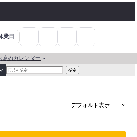
休業日
お薦めカレンダー
検
検索
索