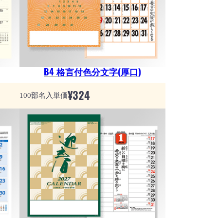
B4 格言付色分文字(厚口)
¥
324
100部名入単価