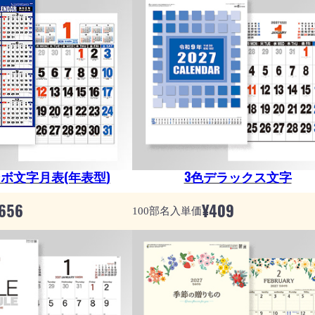
ボ文字月表(年表型)
3色デラックス文字
656
¥
409
100部名入単価