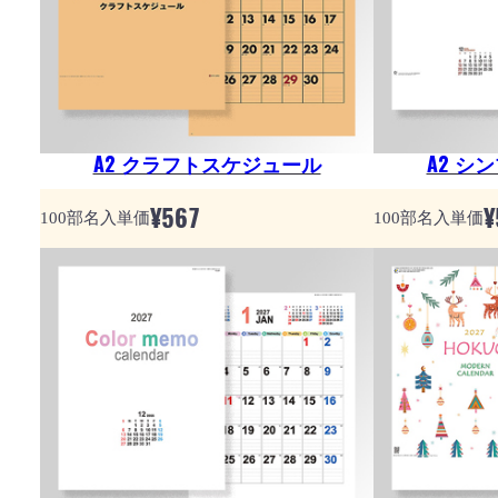
A2 クラフトスケジュール
A2 シ
¥
567
¥
100部名入単価
100部名入単価