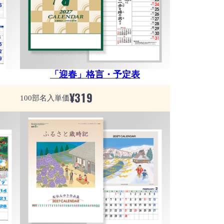
「迎春」格言・予定表
¥
319
100部名入単価