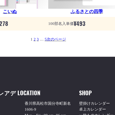
こいぬ
ふるさとの四季
278
¥
493
100部名入単価
1
2
3
…
5
次のページ
レアデ
LOCATION
SHOP
香川県高松市国分寺町新名
壁掛けカレンダー
1606-9
卓上カレンダー