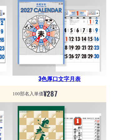
3色厚口文字月表
¥
287
100部名入単価