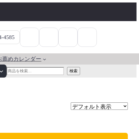
4-4585
お薦めカレンダー
検
検索
索