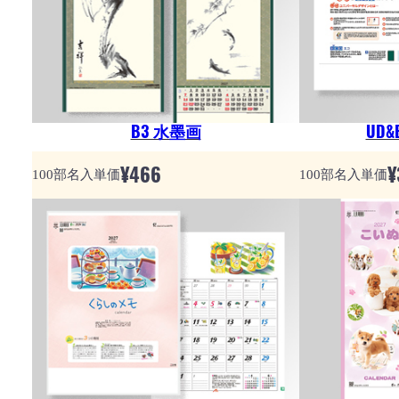
B3 水墨画
UD
¥
466
¥
100部名入単価
100部名入単価