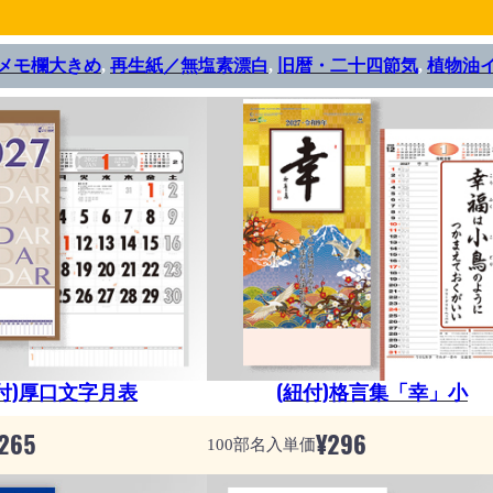
メモ欄大きめ
, 
再生紙／無塩素漂白
, 
旧暦・二十四節気
, 
植物油
付)厚口文字月表
(紐付)格言集「幸」小
265
¥
296
100部名入単価