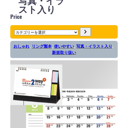
写真・イラ
スト入り
Price
カ
テ
おしゃれ
, 
リング製本
, 
使いやすい
, 
写真・イラスト入り
, 
ゴ
新規取り扱い
リ
ー
を
選
択