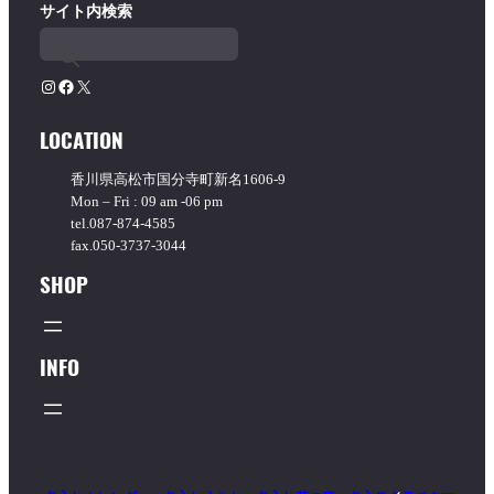
サイト内検索
ゴ
リ
ー
を
Instagram
Facebook
X
選
択
LOCATION
香川県高松市国分寺町新名1606-9
Mon – Fri : 09 am -06 pm
tel.087-874-4585
fax.050-3737-3044
SHOP
INFO