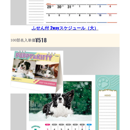
ふせん付 2wayスケジュール（大）
¥
518
100部名入単価