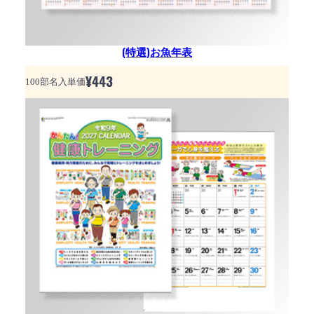
(特選)お魚年表
¥
443
100部名入単価