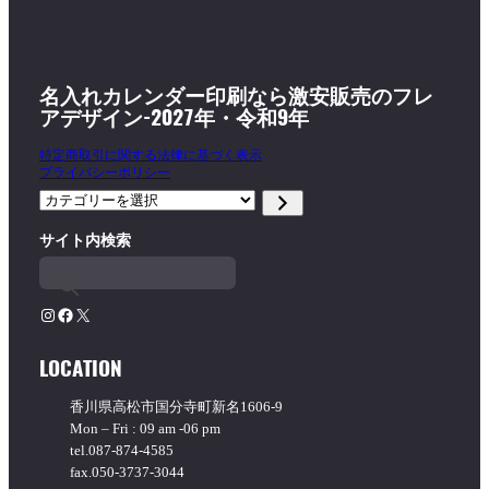
名入れカレンダー印刷なら激安販売のフレ
アデザイン-2027年・令和9年
特定商取引に関する法律に基づく表示
プライバシーポリシー
カ
テ
サイト内検索
ゴ
リ
ー
を
Instagram
Facebook
X
選
択
LOCATION
香川県高松市国分寺町新名1606-9
Mon – Fri : 09 am -06 pm
tel.087-874-4585
fax.050-3737-3044