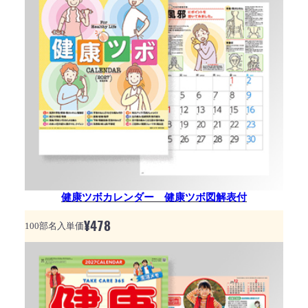
健康ツボカレンダー 健康ツボ図解表付
¥
478
100部名入単価