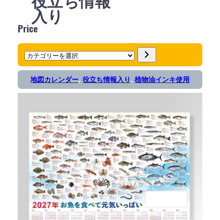
役立ち情報
入り
Price
カ
テ
地図カレンダー
, 
役立ち情報入り
, 
植物油インキ使用
ゴ
リ
ー
を
選
択