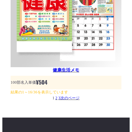
健康生活メモ
¥
504
100部名入単価
結果の1～16/36を表示しています
1
2
3
次のページ