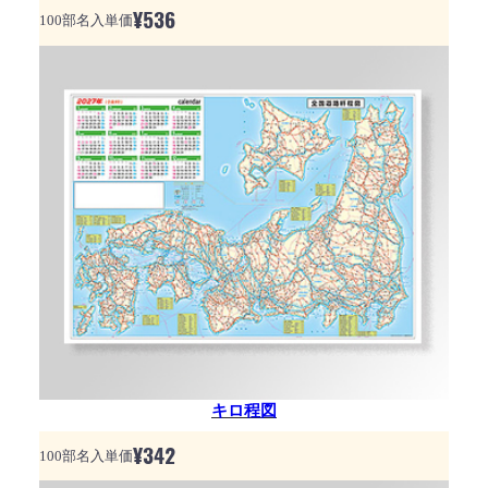
¥
536
100部名入単価
キロ程図
¥
342
100部名入単価