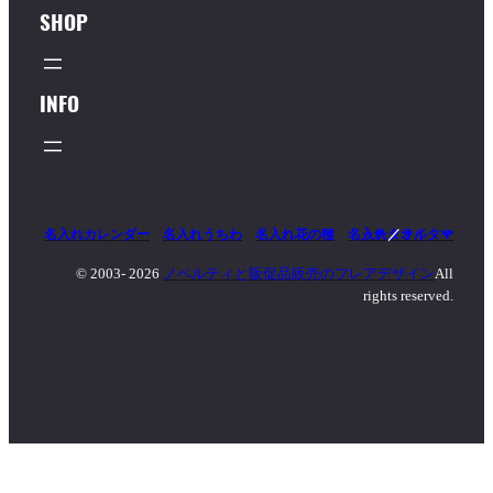
SHOP
INFO
名入れカレンダー
名入れうちわ
名入れ花の種
名入れタオル
マッチ
／
ライター
© 2003-
2026
ノベルティと販促品販売のフレアデザイン
All
rights reserved.