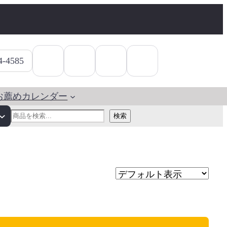
4-4585
お薦めカレンダー
検
検索
索