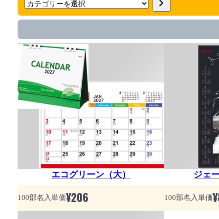
カ
テ
ゴ
リ
ー
を
選
択
エコグリーン（大）
ジェ
¥
206
¥
100部名入単価
100部名入単価