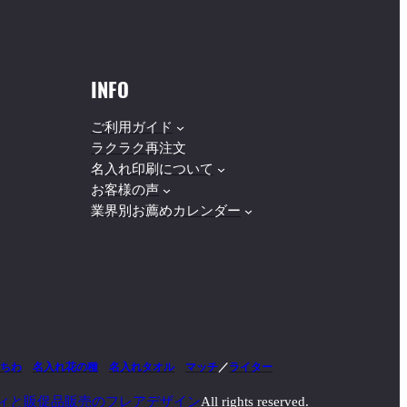
INFO
ご利用ガイド
ラクラク再注文
名入れ印刷について
お客様の声
業界別お薦めカレンダー
ちわ
名入れ花の種
名入れタオル
マッチ
／
ライター
ィと販促品販売のフレアデザイン
All rights reserved.