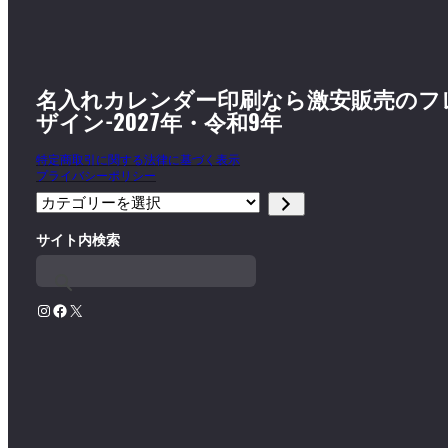
名入れカレンダー印刷なら激安販売のフ
ザイン-2027年・令和9年
特定商取引に関する法律に基づく表示
プライバシーポリシー
カ
テ
サイト内検索
ゴ
リ
ー
Instagram
Facebook
X
を
選
択