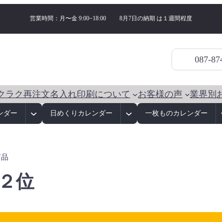
営業時間：月〜金 9:00~18:00
8月7日の納期 は
１週間程度
087-87
クラク再注文
名入れ印刷について
お客様の声
業界別
ンダー
日めくりカレンダー
一枚ものカレンダー
商品
２位