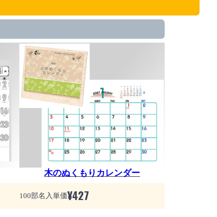
木のぬくもりカレンダー
¥
427
100部名入単価