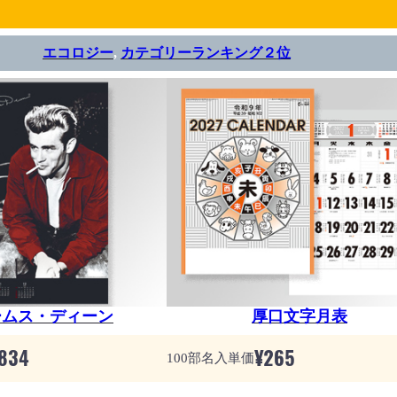
エコロジー
, 
カテゴリーランキング２位
ームス・ディーン
厚口文字月表
834
¥
265
100部名入単価