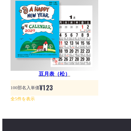
豆月表（松）
¥
123
100部名入単価
全5件を表示