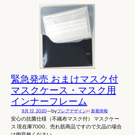
緊急発売 おまけマスク付
マスクケース・マスク用
インナーフレーム
—
by
9月 12, 2020
フレアデザイン
in
新着情報
安心の抗菌仕様（不織布マスク付） マスクケー
ス 現在庫7000、売れ筋商品ですので欠品の場合
は御容赦ください。…