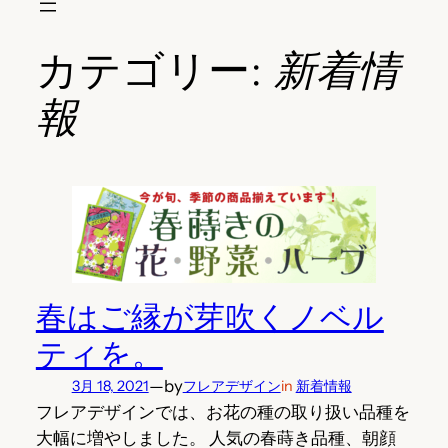
カテゴリー:
新着情
報
春はご縁が芽吹くノベル
ティを。
—
by
3月 18, 2021
フレアデザイン
in
新着情報
フレアデザインでは、お花の種の取り扱い品種を
大幅に増やしました。 人気の春蒔き品種、朝顔