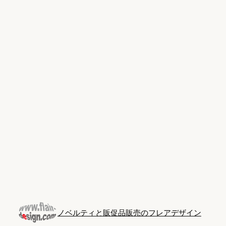
Skip
to
content
ノベルティと販促品販売のフレアデザイン