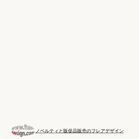
Skip
to
content
ノベルティと販促品販売のフレアデザイン