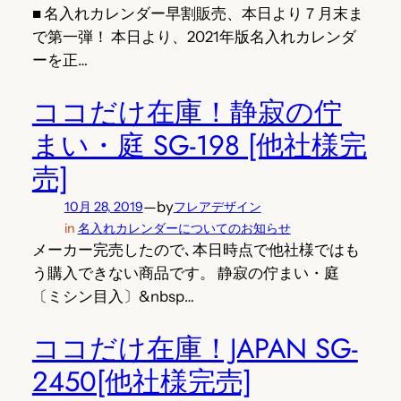
■ 名入れカレンダー早割販売、本日より７月末ま
で第一弾！ 本日より、2021年版名入れカレンダ
ーを正…
ココだけ在庫！静寂の佇
まい・庭 SG-198 [他社様完
売]
—
by
10月 28, 2019
フレアデザイン
in
名入れカレンダーについてのお知らせ
メーカー完売したので､本日時点で他社様ではも
う購入できない商品です。 静寂の佇まい・庭
〔ミシン目入〕&nbsp…
ココだけ在庫！JAPAN SG-
2450[他社様完売]