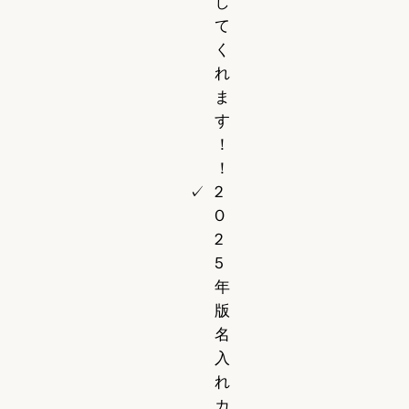
し
て
く
れ
ま
す
！
！
2
0
2
5
年
版
名
入
れ
カ