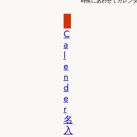
時候にあわせてカレン
C
a
l
e
n
d
e
r
名
入