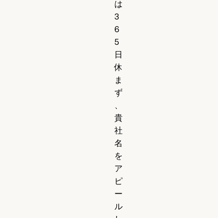
は
3
6
5
日
休
ま
ず
、
貴
社
名
を
ア
ピ
ー
ル