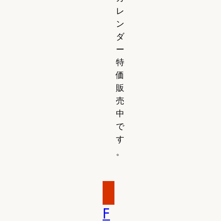
レ
ン
ダ
ー
特
価
販
売
中
で
す
。
F