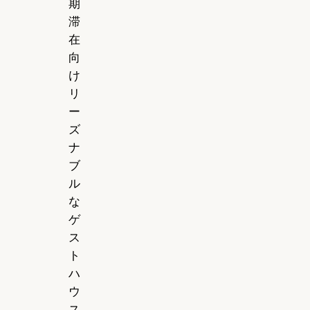
期
滞
在
向
け
リ
ー
ズ
ナ
ブ
ル
な
ゲ
ス
ト
ハ
ウ
ス