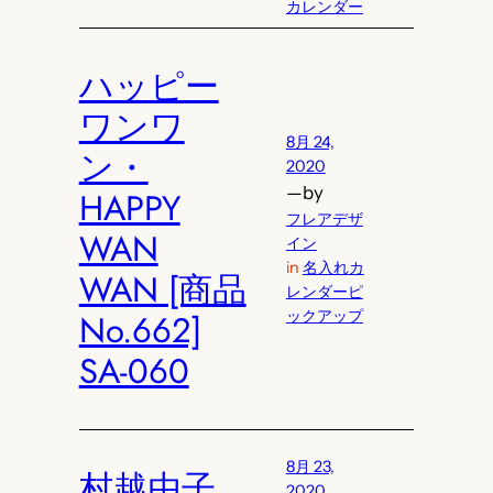
カレンダー
ハッピー
ワンワ
8月 24,
ン・
2020
—
by
HAPPY
フレアデザ
WAN
イン
in
名入れカ
WAN [商品
レンダーピ
No.662]
ックアップ
SA-060
8月 23,
村越由子
2020