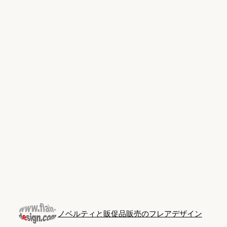
Skip
to
content
ノベルティと販促品販売のフレアデザイン