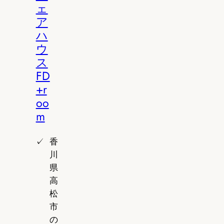
ェ
ア
ハ
ウ
ス
FD
+r
oo
m
香
川
県
高
松
市
の