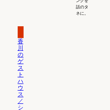
ングを
話のタ
ネに。
香
川
の
ゲ
ス
ト
ハ
ウ
ス
／
シ