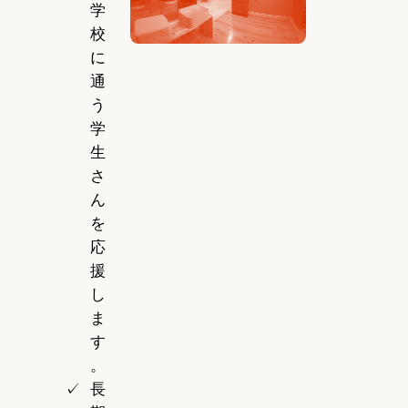
学
校
に
通
う
学
生
さ
ん
を
応
援
し
ま
す
。
長