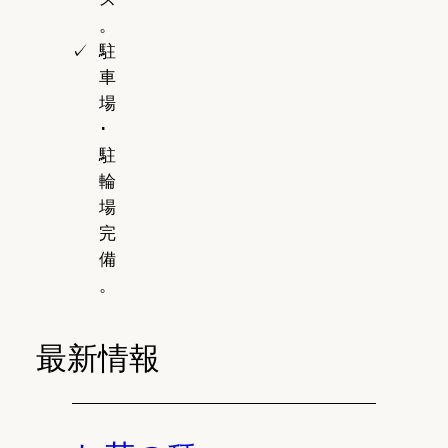
。
駐
車
場
･
駐
輪
場
完
備
。
最新情報