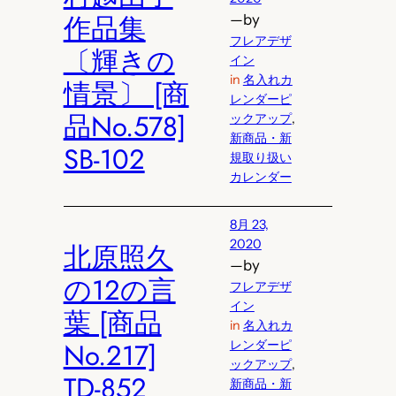
作品集
—
by
フレアデザ
〔輝きの
イン
in
名入れカ
情景〕 [商
レンダーピ
品No.578]
ックアップ
, 
新商品・新
SB-102
規取り扱い
カレンダー
8月 23,
2020
北原照久
—
by
の12の言
フレアデザ
イン
葉 [商品
in
名入れカ
No.217]
レンダーピ
ックアップ
, 
TD-852
新商品・新