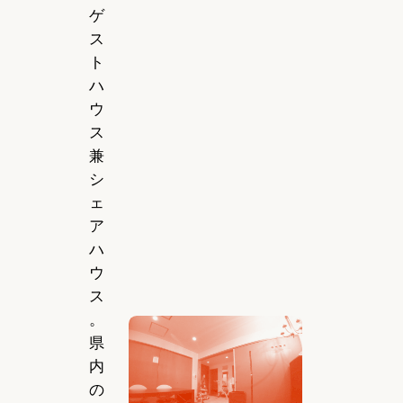
ゲ
ス
ト
ハ
ウ
ス
兼
シ
ェ
ア
ハ
ウ
ス
。
県
内
の