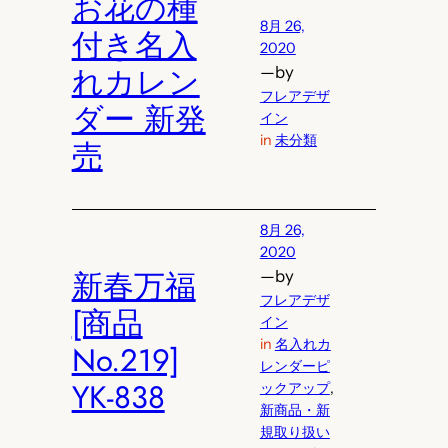
お花の種
8月 26,
付き名入
2020
れカレン
—
by
フレアデザ
ダー 新発
イン
in
未分類
売
8月 26,
2020
新春万福
—
by
フレアデザ
[商品
イン
in
名入れカ
No.219]
レンダーピ
YK-838
ックアップ
, 
新商品・新
規取り扱い