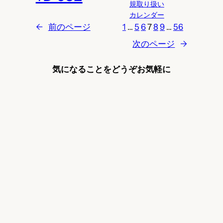
規取り扱い
カレンダー
←
前のページ
1
…
5
6
7
8
9
…
56
次のページ
→
気になることをどうぞお気軽に