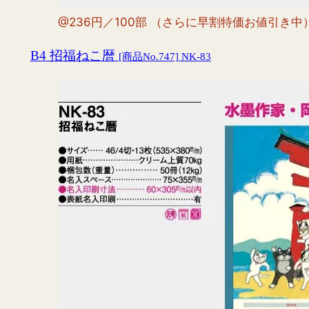
@236円／100部 （さらに早割特価お値引き中
B4 招福ねこ暦
[商品No.747] NK-83