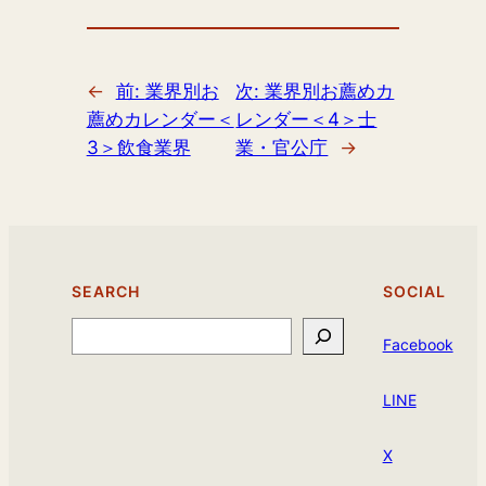
←
前:
業界別お
次:
業界別お薦めカ
薦めカレンダー＜
レンダー＜4＞士
3＞飲食業界
業・官公庁
→
SEARCH
SOCIAL
Search
Facebook
LINE
X