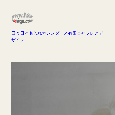
内
容
を
ス
キ
日々日々名入れカレンダー／有限会社フレアデ
ッ
ザイン
プ