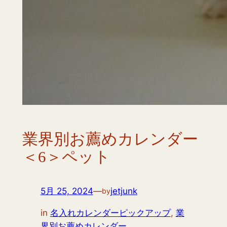
業界別お薦めカレンダー
＜6＞ペット
5月 25, 2024
—
jetjunk
by
in
名入れカレンダーピックアップ
, 
業
界別お薦めカレンダー