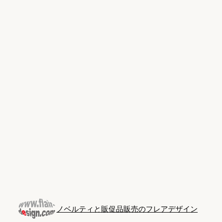
Skip
to
content
ノベルティと販促品販売のフレアデザイン