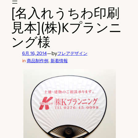
[名入れうちわ印刷
見本](株)Kプランニ
ング様
—
by
6月 16, 2014
フレアデザイン
in
商品制作例
, 
新着情報