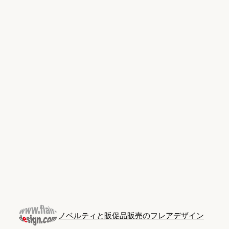
Skip
to
content
ノベルティと販促品販売のフレアデザイン