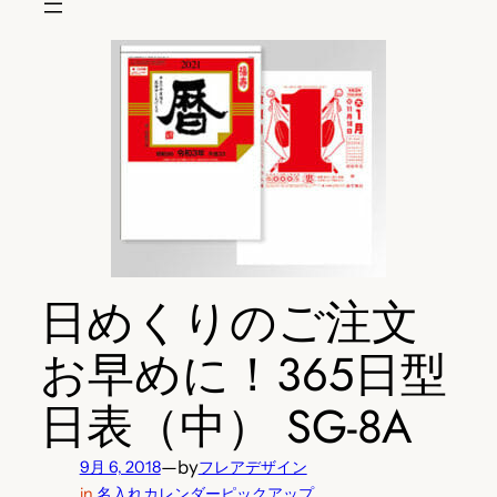
日めくりのご注文
お早めに！365日型
日表（中） SG-8A
—
by
9月 6, 2018
フレアデザイン
in
名入れカレンダーピックアップ